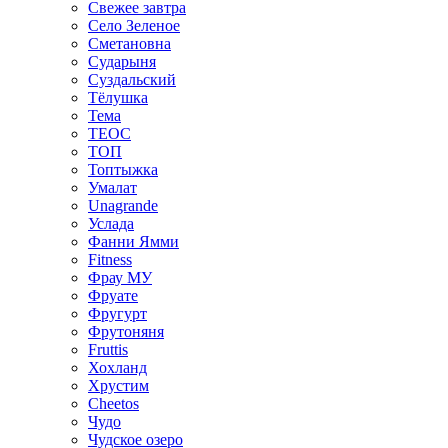
Свежее завтра
Село Зеленое
Сметановна
Сударыня
Суздальский
Тёлушка
Тема
ТЕОС
ТОП
Топтыжка
Умалат
Unagrande
Услада
Фанни Ямми
Fitness
Фрау МУ
Фруате
Фругурт
Фрутоняня
Fruttis
Хохланд
Хрустим
Cheetos
Чудо
Чудское озеро