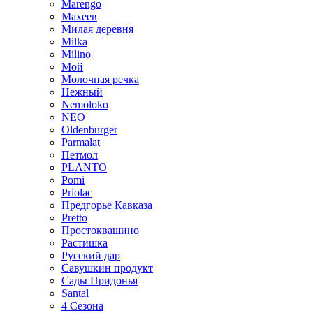
Marengo
Махеев
Милая деревня
Milka
Milino
Мой
Молочная речка
Нежный
Nemoloko
NEO
Oldenburger
Parmalat
Петмол
PLANTO
Pomi
Priolac
Предгорье Кавказа
Pretto
Простоквашино
Растишка
Русский дар
Савушкин продукт
Сады Придонья
Santal
4 Сезона