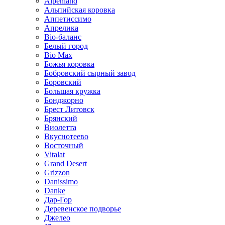
Alpenland
Альпийская коровка
Аппетиссимо
Апрелика
Bio-баланс
Белый город
Bio Max
Божья коровка
Бобровский сырный завод
Боровский
Большая кружка
Бонджорно
Брест Литовск
Брянский
Виолетта
Вкуснотеево
Восточный
Vitalat
Grand Desert
Grizzon
Danissimo
Danke
Дар-Гор
Деревенское подворье
Джелео