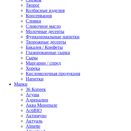
Творог
Колбасные изделия
Консервация
Сливки
Сливочное масло
Молочные десерты
Функциональные напитки
Творожные десерты
Бакалея / Конфеты
Глазированные сырки
Сыры
Маргарин / спред
Хорека
Кисломолочная продукция
Напитки
Марки
36 Копеек
Агуша
Адреналин
Аква Минерале
ActiBIO
Актимуно
Актуаль
Almette