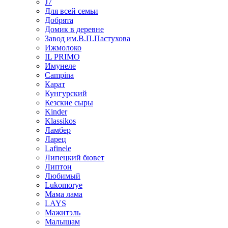
J7
Для всей семьи
Добрята
Домик в деревне
Завод им.В.П.Пастухова
Ижмолоко
IL PRIMO
Имунеле
Campina
Карат
Кунгурский
Кезские сыры
Kinder
Klassikos
Ламбер
Ларец
Lafinele
Липецкий бювет
Липтон
Любимый
Lukomorye
Мама лама
LAYS
Мажитэль
Малышам