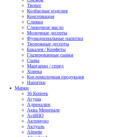
Творог
Колбасные изделия
Консервация
Сливки
Сливочное масло
Молочные десерты
Функциональные напитки
Творожные десерты
Бакалея / Конфеты
Глазированные сырки
Сыры
Маргарин / спред
Хорека
Кисломолочная продукция
Напитки
Марки
36 Копеек
Агуша
Адреналин
Аква Минерале
ActiBIO
Актимуно
Актуаль
Almette