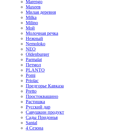
Marengo
Махеев
Милая деревня
Milka
Milino
Мой
Молочная речка
Нежный
Nemoloko
NEO
Oldenburger
Parmalat
Петмол
PLANTO
Pomi
Priolac
Предгорье Кавказа
Pretto
Простоквашино
Растишка
Русский дар
Савушкин продукт
Сады Придонья
Santal
4 Сезона