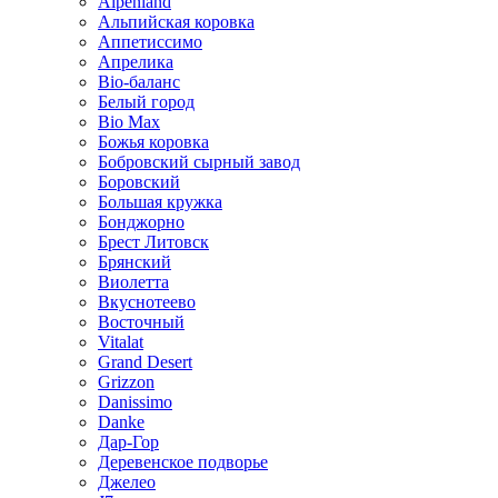
Alpenland
Альпийская коровка
Аппетиссимо
Апрелика
Bio-баланс
Белый город
Bio Max
Божья коровка
Бобровский сырный завод
Боровский
Большая кружка
Бонджорно
Брест Литовск
Брянский
Виолетта
Вкуснотеево
Восточный
Vitalat
Grand Desert
Grizzon
Danissimo
Danke
Дар-Гор
Деревенское подворье
Джелео