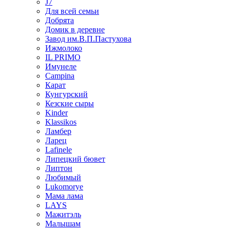
J7
Для всей семьи
Добрята
Домик в деревне
Завод им.В.П.Пастухова
Ижмолоко
IL PRIMO
Имунеле
Campina
Карат
Кунгурский
Кезские сыры
Kinder
Klassikos
Ламбер
Ларец
Lafinele
Липецкий бювет
Липтон
Любимый
Lukomorye
Мама лама
LAYS
Мажитэль
Малышам