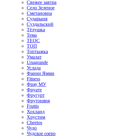
Свежее завтра
Село Зеленое
Сметановна
Сударыня
Суздальский
Тёлушка
Тема
ТЕОС
ТОП
Топтыжка
Умалат
Unagrande
Услада
Фанни Ямми
Fitness
Фрау МУ
Фруате
Фругурт
Фрутоняня
Fruttis
Хохланд
Хрустим
Cheetos
Чудо
Чудское озеро