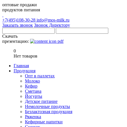
оптовые продажи
продуктов питания
+7(495)108-30-28
info@mos-milk.ru
Заказать звонок
Звонок Директору
Скачать
презентацию:
0
Нет товаров
Главная
Продукция
Опт в паллетах
Молоко
Кефир
Сметана
Йогурты
Детское питание
Немолочные продукты
Безлактозная продукция
Ряженка
Кефирные напитки
Снежок