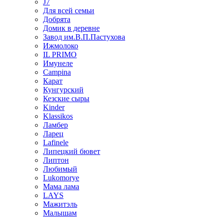
J7
Для всей семьи
Добрята
Домик в деревне
Завод им.В.П.Пастухова
Ижмолоко
IL PRIMO
Имунеле
Campina
Карат
Кунгурский
Кезские сыры
Kinder
Klassikos
Ламбер
Ларец
Lafinele
Липецкий бювет
Липтон
Любимый
Lukomorye
Мама лама
LAYS
Мажитэль
Малышам