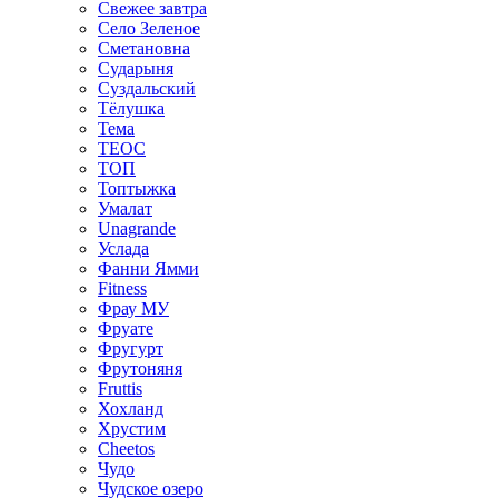
Свежее завтра
Село Зеленое
Сметановна
Сударыня
Суздальский
Тёлушка
Тема
ТЕОС
ТОП
Топтыжка
Умалат
Unagrande
Услада
Фанни Ямми
Fitness
Фрау МУ
Фруате
Фругурт
Фрутоняня
Fruttis
Хохланд
Хрустим
Cheetos
Чудо
Чудское озеро