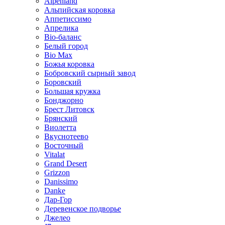
Alpenland
Альпийская коровка
Аппетиссимо
Апрелика
Bio-баланс
Белый город
Bio Max
Божья коровка
Бобровский сырный завод
Боровский
Большая кружка
Бонджорно
Брест Литовск
Брянский
Виолетта
Вкуснотеево
Восточный
Vitalat
Grand Desert
Grizzon
Danissimo
Danke
Дар-Гор
Деревенское подворье
Джелео