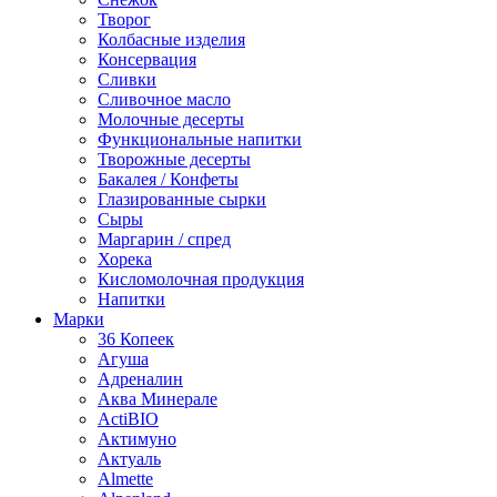
Творог
Колбасные изделия
Консервация
Сливки
Сливочное масло
Молочные десерты
Функциональные напитки
Творожные десерты
Бакалея / Конфеты
Глазированные сырки
Сыры
Маргарин / спред
Хорека
Кисломолочная продукция
Напитки
Марки
36 Копеек
Агуша
Адреналин
Аква Минерале
ActiBIO
Актимуно
Актуаль
Almette