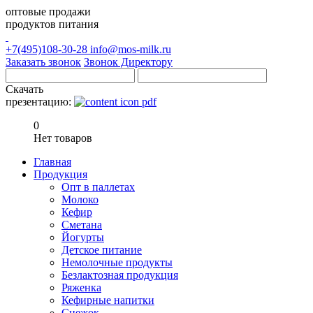
оптовые продажи
продуктов питания
+7(495)108-30-28
info@mos-milk.ru
Заказать звонок
Звонок Директору
Скачать
презентацию:
0
Нет товаров
Главная
Продукция
Опт в паллетах
Молоко
Кефир
Сметана
Йогурты
Детское питание
Немолочные продукты
Безлактозная продукция
Ряженка
Кефирные напитки
Снежок