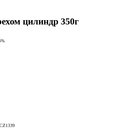
рехом цилиндр 350г
45%
BCZ1339