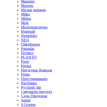
Marengo
Махеев
Милая деревня
Milka
Milino
Мой
Молочная речка
Нежный
Nemoloko
NEO
Oldenburger
Parmalat
Петмол
PLANTO
Pomi
Priolac
Предгорье Кавказа
Pretto
Простоквашино
Растишка
Русский дар
Савушкин продукт
Сады Придонья
Santal
4 Сезона