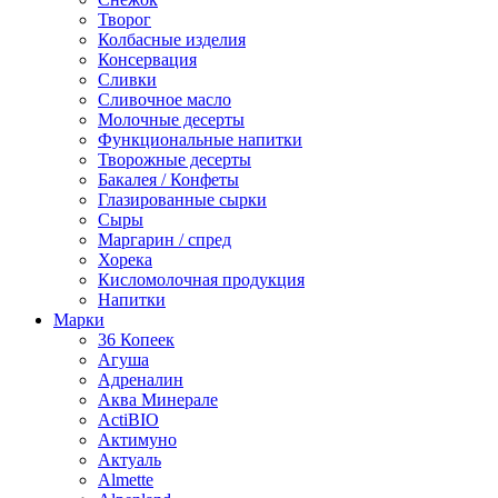
Творог
Колбасные изделия
Консервация
Сливки
Сливочное масло
Молочные десерты
Функциональные напитки
Творожные десерты
Бакалея / Конфеты
Глазированные сырки
Сыры
Маргарин / спред
Хорека
Кисломолочная продукция
Напитки
Марки
36 Копеек
Агуша
Адреналин
Аква Минерале
ActiBIO
Актимуно
Актуаль
Almette