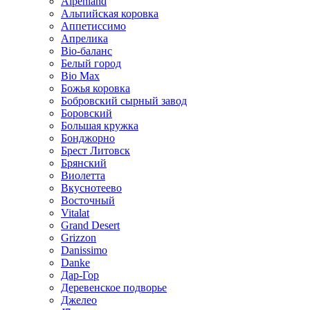
Alpenland
Альпийская коровка
Аппетиссимо
Апрелика
Bio-баланс
Белый город
Bio Max
Божья коровка
Бобровский сырный завод
Боровский
Большая кружка
Бонджорно
Брест Литовск
Брянский
Виолетта
Вкуснотеево
Восточный
Vitalat
Grand Desert
Grizzon
Danissimo
Danke
Дар-Гор
Деревенское подворье
Джелео