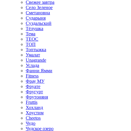
Свежее завтра
Село Зеленое
Сметановна
Сударыня
Суздальский
Тёлушка
Тема
ТЕОС
ТОП
Топтыжка
Умалат
Unagrande
Услада
Фанни Ямми
Fitness
Фрау МУ
Фруате
Фругурт
Фрутоняня
Fruttis
Хохланд
Хрустим
Cheetos
Чудо
Чудское озеро