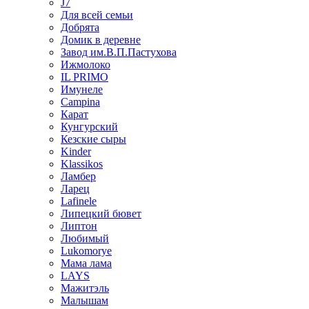
J7
Для всей семьи
Добрята
Домик в деревне
Завод им.В.П.Пастухова
Ижмолоко
IL PRIMO
Имунеле
Campina
Карат
Кунгурский
Кезские сыры
Kinder
Klassikos
Ламбер
Ларец
Lafinele
Липецкий бювет
Липтон
Любимый
Lukomorye
Мама лама
LAYS
Мажитэль
Малышам