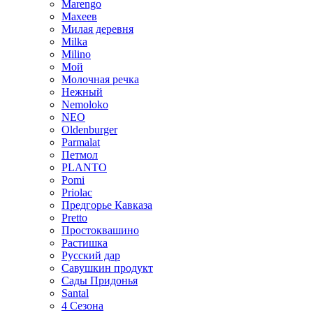
Marengo
Махеев
Милая деревня
Milka
Milino
Мой
Молочная речка
Нежный
Nemoloko
NEO
Oldenburger
Parmalat
Петмол
PLANTO
Pomi
Priolac
Предгорье Кавказа
Pretto
Простоквашино
Растишка
Русский дар
Савушкин продукт
Сады Придонья
Santal
4 Сезона