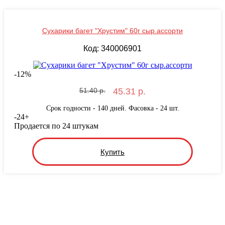
Сухарики багет "Хрустим" 60г сыр.ассорти
Код: 340006901
-
12
%
51.40 р.
45.31 р.
Срок годности - 140 дней. Фасовка - 24 шт.
-
24
+
Продается по 24 штукам
Купить