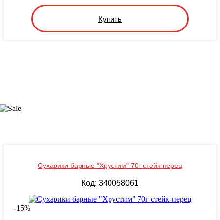
Купить
Сухарики барные "Хрустим" 70г стейк-перец
Код: 340058061
-
15
%