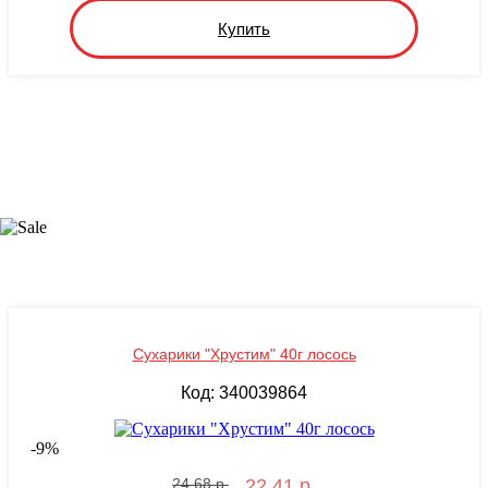
Купить
Сухарики "Хрустим" 40г лосось
Код: 340039864
-
9
%
24.68 р.
22.41 р.