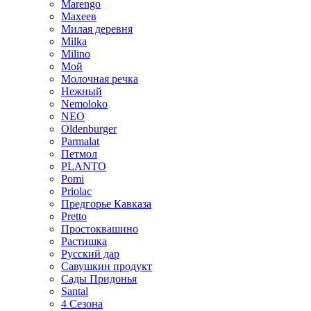
Marengo
Махеев
Милая деревня
Milka
Milino
Мой
Молочная речка
Нежный
Nemoloko
NEO
Oldenburger
Parmalat
Петмол
PLANTO
Pomi
Priolac
Предгорье Кавказа
Pretto
Простоквашино
Растишка
Русский дар
Савушкин продукт
Сады Придонья
Santal
4 Сезона