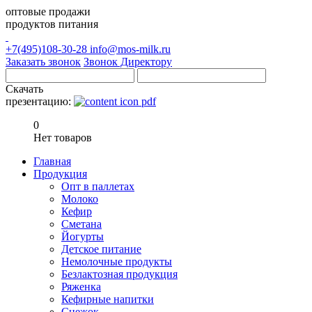
оптовые продажи
продуктов питания
+7(495)108-30-28
info@mos-milk.ru
Заказать звонок
Звонок Директору
Скачать
презентацию:
0
Нет товаров
Главная
Продукция
Опт в паллетах
Молоко
Кефир
Сметана
Йогурты
Детское питание
Немолочные продукты
Безлактозная продукция
Ряженка
Кефирные напитки
Снежок