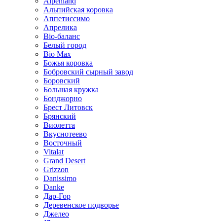
Alpenland
Альпийская коровка
Аппетиссимо
Апрелика
Bio-баланс
Белый город
Bio Max
Божья коровка
Бобровский сырный завод
Боровский
Большая кружка
Бонджорно
Брест Литовск
Брянский
Виолетта
Вкуснотеево
Восточный
Vitalat
Grand Desert
Grizzon
Danissimo
Danke
Дар-Гор
Деревенское подворье
Джелео