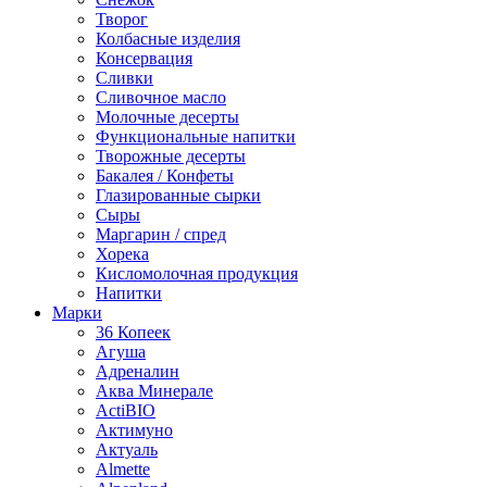
Творог
Колбасные изделия
Консервация
Сливки
Сливочное масло
Молочные десерты
Функциональные напитки
Творожные десерты
Бакалея / Конфеты
Глазированные сырки
Сыры
Маргарин / спред
Хорека
Кисломолочная продукция
Напитки
Марки
36 Копеек
Агуша
Адреналин
Аква Минерале
ActiBIO
Актимуно
Актуаль
Almette