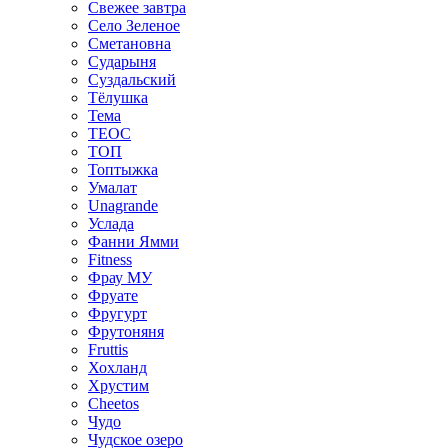
Свежее завтра
Село Зеленое
Сметановна
Сударыня
Суздальский
Тёлушка
Тема
ТЕОС
ТОП
Топтыжка
Умалат
Unagrande
Услада
Фанни Ямми
Fitness
Фрау МУ
Фруате
Фругурт
Фрутоняня
Fruttis
Хохланд
Хрустим
Cheetos
Чудо
Чудское озеро