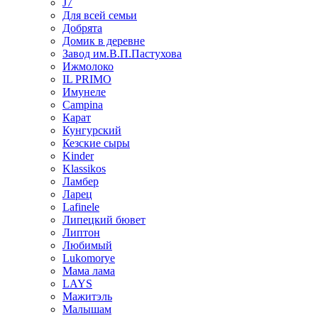
J7
Для всей семьи
Добрята
Домик в деревне
Завод им.В.П.Пастухова
Ижмолоко
IL PRIMO
Имунеле
Campina
Карат
Кунгурский
Кезские сыры
Kinder
Klassikos
Ламбер
Ларец
Lafinele
Липецкий бювет
Липтон
Любимый
Lukomorye
Мама лама
LAYS
Мажитэль
Малышам