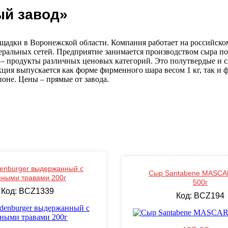
ый завод»
щадки в Воронежской области. Компания работает на российско
еральных сетей. Предприятие занимается производством сыра по
ля – продукты различных ценовых категорий. Это полутвердые и 
ия выпускается как форме фирменного шара весом 1 кг, так и фа
поне. Цены – прямые от завода.
enburger выдержанный с
Сыр Santabene MASC
яными травами 200г
500г
Код: BCZ1339
Код: BCZ194