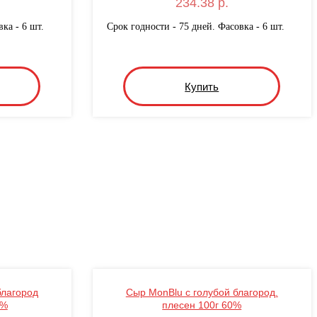
234.38 р.
ка - 6 шт.
Срок годности - 75 дней. Фасовка - 6 шт.
Купить
благород
Сыр MonBlu с голубой благород.
0%
плесен 100г 60%