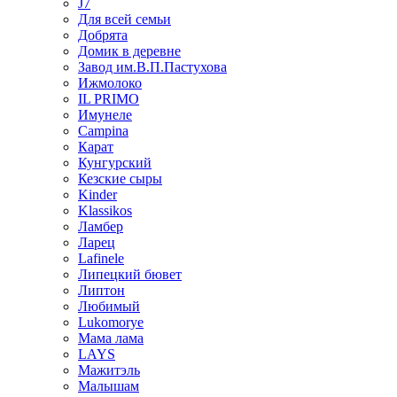
J7
Для всей семьи
Добрята
Домик в деревне
Завод им.В.П.Пастухова
Ижмолоко
IL PRIMO
Имунеле
Campina
Карат
Кунгурский
Кезские сыры
Kinder
Klassikos
Ламбер
Ларец
Lafinele
Липецкий бювет
Липтон
Любимый
Lukomorye
Мама лама
LAYS
Мажитэль
Малышам