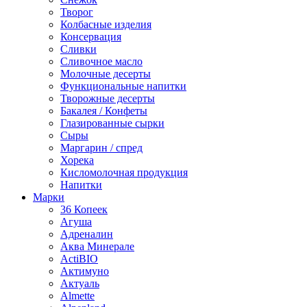
Творог
Колбасные изделия
Консервация
Сливки
Сливочное масло
Молочные десерты
Функциональные напитки
Творожные десерты
Бакалея / Конфеты
Глазированные сырки
Сыры
Маргарин / спред
Хорека
Кисломолочная продукция
Напитки
Марки
36 Копеек
Агуша
Адреналин
Аква Минерале
ActiBIO
Актимуно
Актуаль
Almette