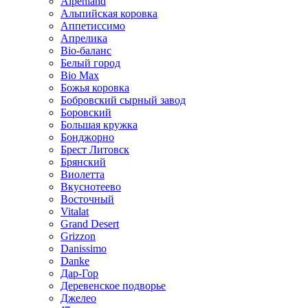
Alpenland
Альпийская коровка
Аппетиссимо
Апрелика
Bio-баланс
Белый город
Bio Max
Божья коровка
Бобровский сырный завод
Боровский
Большая кружка
Бонджорно
Брест Литовск
Брянский
Виолетта
Вкуснотеево
Восточный
Vitalat
Grand Desert
Grizzon
Danissimo
Danke
Дар-Гор
Деревенское подворье
Джелео