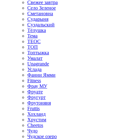
Свежее завтра
Село Зеленое
Сметановна
Сударыня
Суздальский
Тёлушка
Тема
ТЕОС
ТОП
Топтыжка
Умалат
Unagrande
Услада
Фанни Ямми
Fitness
Фрау МУ
Фруате
Фругурт
Фрутоняня
Fruttis
Хохланд
Хрустим
Cheetos
Чудо
Чудское озеро