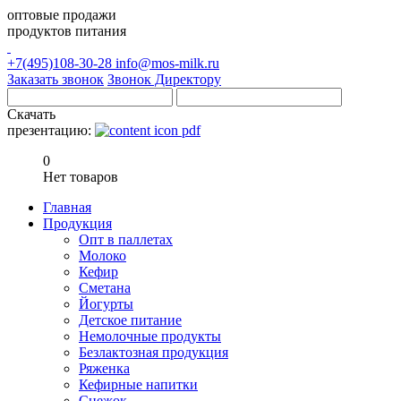
оптовые продажи
продуктов питания
+7(495)108-30-28
info@mos-milk.ru
Заказать звонок
Звонок Директору
Скачать
презентацию:
0
Нет товаров
Главная
Продукция
Опт в паллетах
Молоко
Кефир
Сметана
Йогурты
Детское питание
Немолочные продукты
Безлактозная продукция
Ряженка
Кефирные напитки
Снежок