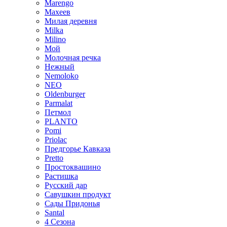
Marengo
Махеев
Милая деревня
Milka
Milino
Мой
Молочная речка
Нежный
Nemoloko
NEO
Oldenburger
Parmalat
Петмол
PLANTO
Pomi
Priolac
Предгорье Кавказа
Pretto
Простоквашино
Растишка
Русский дар
Савушкин продукт
Сады Придонья
Santal
4 Сезона