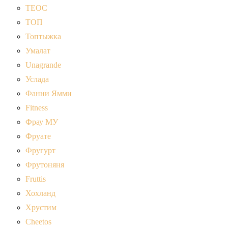
ТЕОС
ТОП
Топтыжка
Умалат
Unagrande
Услада
Фанни Ямми
Fitness
Фрау МУ
Фруате
Фругурт
Фрутоняня
Fruttis
Хохланд
Хрустим
Cheetos