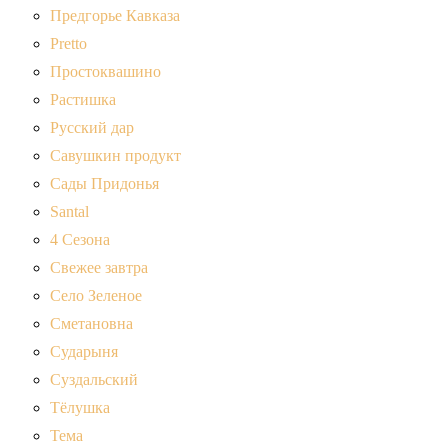
Предгорье Кавказа
Pretto
Простоквашино
Растишка
Русский дар
Савушкин продукт
Сады Придонья
Santal
4 Сезона
Свежее завтра
Село Зеленое
Сметановна
Сударыня
Суздальский
Тёлушка
Тема