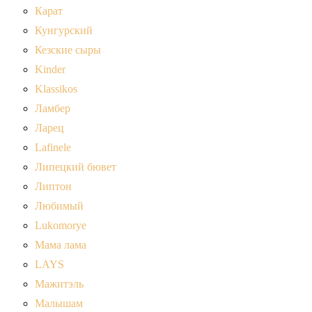
Карат
Кунгурский
Кезские сыры
Kinder
Klassikos
Ламбер
Ларец
Lafinele
Липецкий бювет
Липтон
Любимый
Lukomorye
Мама лама
LAYS
Мажитэль
Малышам