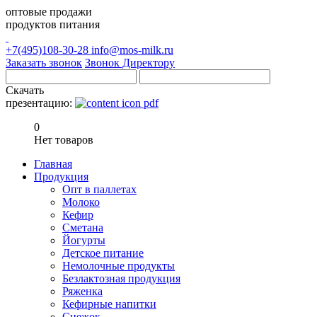
оптовые продажи
продуктов питания
+7(495)108-30-28
info@mos-milk.ru
Заказать звонок
Звонок Директору
Скачать
презентацию:
0
Нет товаров
Главная
Продукция
Опт в паллетах
Молоко
Кефир
Сметана
Йогурты
Детское питание
Немолочные продукты
Безлактозная продукция
Ряженка
Кефирные напитки
Снежок