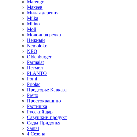
Marengo
Махеев
Милая деревня
Milka
Milino
Мой
Молочная речка
Нежный
Nemoloko
NEO
Oldenburger
Parmalat
Петмол
PLANTO
Pomi
Priolac
Предгорье Кавказа
Pretto
Простоквашино
Растишка
Русский дар
Савушкин продукт
Сады Придонья
Santal
4 Сезона