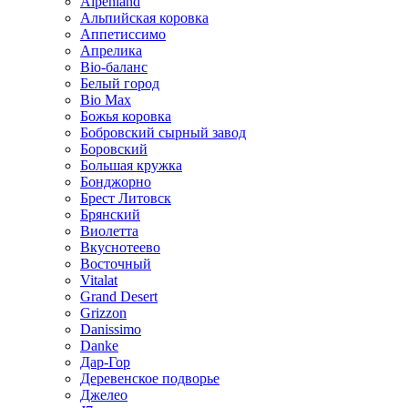
Alpenland
Альпийская коровка
Аппетиссимо
Апрелика
Bio-баланс
Белый город
Bio Max
Божья коровка
Бобровский сырный завод
Боровский
Большая кружка
Бонджорно
Брест Литовск
Брянский
Виолетта
Вкуснотеево
Восточный
Vitalat
Grand Desert
Grizzon
Danissimo
Danke
Дар-Гор
Деревенское подворье
Джелео