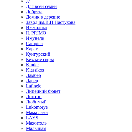
J7
Для всей семьи
Добрята
Домик в деревне
Завод им.В.П.Пастухова
Ижмолоко
IL PRIMO
Имунеле
Campina
Карат
Кунгурский
Кезские сыры
Kinder
Klassikos
Ламбер
Ларец
Lafinele
Липецкий бювет
Липтон
Любимый
Lukomorye
Мама лама
LAYS
Мажитэль
Малышам