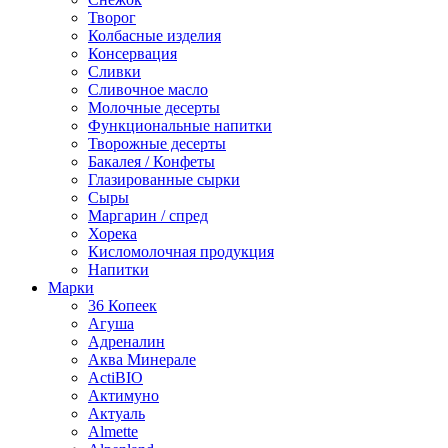
Творог
Колбасные изделия
Консервация
Сливки
Сливочное масло
Молочные десерты
Функциональные напитки
Творожные десерты
Бакалея / Конфеты
Глазированные сырки
Сыры
Маргарин / спред
Хорека
Кисломолочная продукция
Напитки
Марки
36 Копеек
Агуша
Адреналин
Аква Минерале
ActiBIO
Актимуно
Актуаль
Almette