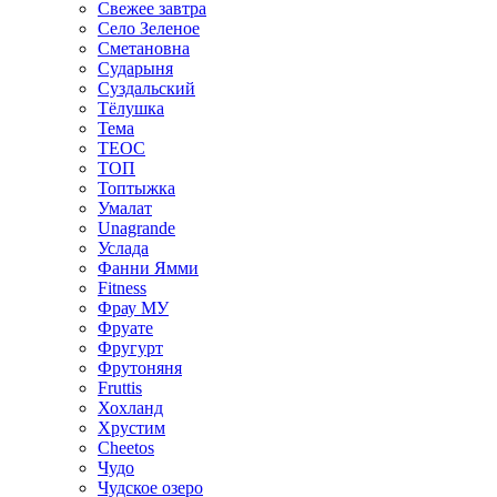
Свежее завтра
Село Зеленое
Сметановна
Сударыня
Суздальский
Тёлушка
Тема
ТЕОС
ТОП
Топтыжка
Умалат
Unagrande
Услада
Фанни Ямми
Fitness
Фрау МУ
Фруате
Фругурт
Фрутоняня
Fruttis
Хохланд
Хрустим
Cheetos
Чудо
Чудское озеро