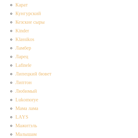
Карат
Кунгурский
Кезские сыры
Kinder
Klassikos
Ламбер
Ларец
Lafinele
Липецкий бювет
Липтон
Любимый
Lukomorye
Мама лама
LAYS
Мажитэль
Малышам