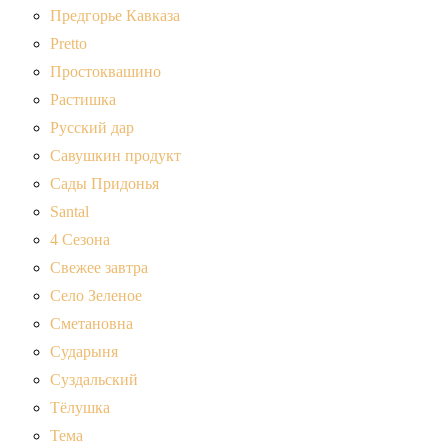
Предгорье Кавказа
Pretto
Простоквашино
Растишка
Русский дар
Савушкин продукт
Сады Придонья
Santal
4 Сезона
Свежее завтра
Село Зеленое
Сметановна
Сударыня
Суздальский
Тёлушка
Тема