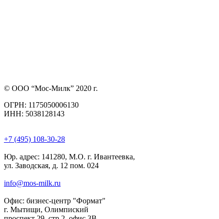
© ООО “Мос-Милк” 2020 г.
ОГРН: 1175050006130
ИНН: 5038128143
+7 (495) 108-30-28
Юр. адрес:
141280, М.О. г. Ивантеевка,
ул. Заводская, д. 12 пом. 024
info@mos-milk.ru
Офис:
бизнес-центр "Формат"
г. Мытищи, Олимпиский
проспект 29, стр 2, офис 3B