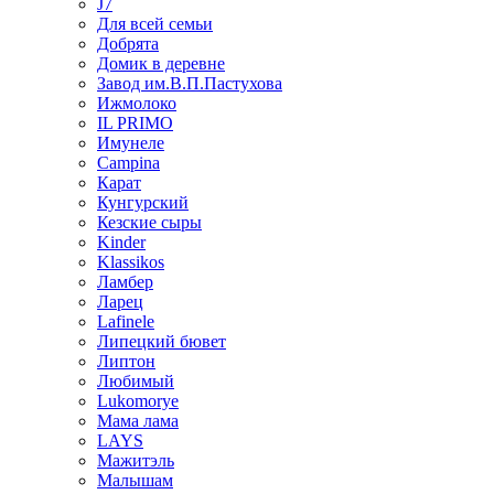
J7
Для всей семьи
Добрята
Домик в деревне
Завод им.В.П.Пастухова
Ижмолоко
IL PRIMO
Имунеле
Campina
Карат
Кунгурский
Кезские сыры
Kinder
Klassikos
Ламбер
Ларец
Lafinele
Липецкий бювет
Липтон
Любимый
Lukomorye
Мама лама
LAYS
Мажитэль
Малышам