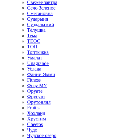
Свежее завтра
Село Зеленое
Сметановна
Сударыня
Суздальский
Тёлушка
Тема
ТЕОС
ТОП
Топтыжка
Умалат
Unagrande
Услада
Фанни Ямми
Fitness
Фрау МУ
Фруате
Фругурт
Фрутоняня
Fruttis
Хохланд
Хрустим
Cheetos
Чудо
Чудское озеро