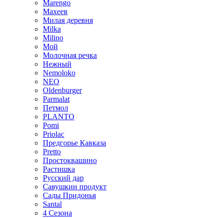
Marengo
Махеев
Милая деревня
Milka
Milino
Мой
Молочная речка
Нежный
Nemoloko
NEO
Oldenburger
Parmalat
Петмол
PLANTO
Pomi
Priolac
Предгорье Кавказа
Pretto
Простоквашино
Растишка
Русский дар
Савушкин продукт
Сады Придонья
Santal
4 Сезона