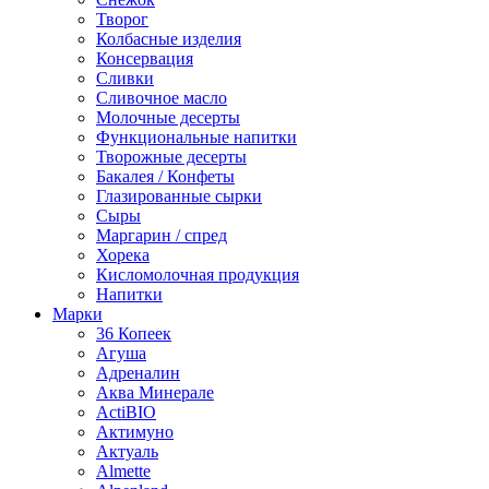
Творог
Колбасные изделия
Консервация
Сливки
Сливочное масло
Молочные десерты
Функциональные напитки
Творожные десерты
Бакалея / Конфеты
Глазированные сырки
Сыры
Маргарин / спред
Хорека
Кисломолочная продукция
Напитки
Марки
36 Копеек
Агуша
Адреналин
Аква Минерале
ActiBIO
Актимуно
Актуаль
Almette