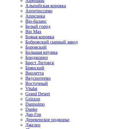
Alpenland
Альпийская коровка
Аппетиссимо
Апрелика
Bio-баланс
Белый город
Bio Max
Божья коровка
Бобровский сырный завод
Боровский
Большая кружка
Бонджорно
Брест Литовск
Брянский
Виолетта
Вкуснотеево
Восточный
Vitalat
Grand Desert
Grizzon
Danissimo
Danke
Дар-Гор
Деревенское подворье
Джелео