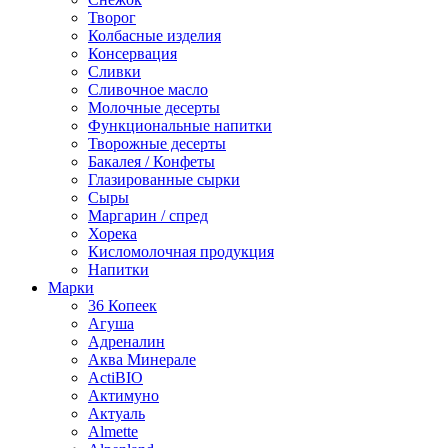
Творог
Колбасные изделия
Консервация
Сливки
Сливочное масло
Молочные десерты
Функциональные напитки
Творожные десерты
Бакалея / Конфеты
Глазированные сырки
Сыры
Маргарин / спред
Хорека
Кисломолочная продукция
Напитки
Марки
36 Копеек
Агуша
Адреналин
Аква Минерале
ActiBIO
Актимуно
Актуаль
Almette