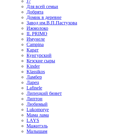
J7
Для всей семьи
Добрята
Домик в деревне
Завод им.В.П.Пастухова
Ижмолоко
IL PRIMO
Имунеле
Campina
Карат
Кунгурский
Кезские сыры
Kinder
Klassikos
Ламбер
Ларец
Lafinele
Липецкий бювет
Липтон
Любимый
Lukomorye
Мама лама
LAYS
Мажитэль
Малышам