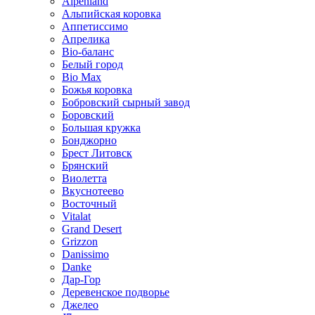
Alpenland
Альпийская коровка
Аппетиссимо
Апрелика
Bio-баланс
Белый город
Bio Max
Божья коровка
Бобровский сырный завод
Боровский
Большая кружка
Бонджорно
Брест Литовск
Брянский
Виолетта
Вкуснотеево
Восточный
Vitalat
Grand Desert
Grizzon
Danissimo
Danke
Дар-Гор
Деревенское подворье
Джелео