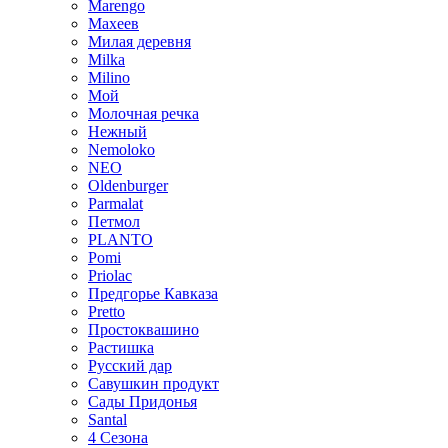
Marengo
Махеев
Милая деревня
Milka
Milino
Мой
Молочная речка
Нежный
Nemoloko
NEO
Oldenburger
Parmalat
Петмол
PLANTO
Pomi
Priolac
Предгорье Кавказа
Pretto
Простоквашино
Растишка
Русский дар
Савушкин продукт
Сады Придонья
Santal
4 Сезона