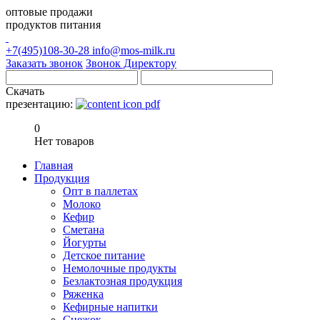
оптовые продажи
продуктов питания
+7(495)108-30-28
info@mos-milk.ru
Заказать звонок
Звонок Директору
Скачать
презентацию:
0
Нет товаров
Главная
Продукция
Опт в паллетах
Молоко
Кефир
Сметана
Йогурты
Детское питание
Немолочные продукты
Безлактозная продукция
Ряженка
Кефирные напитки
Снежок