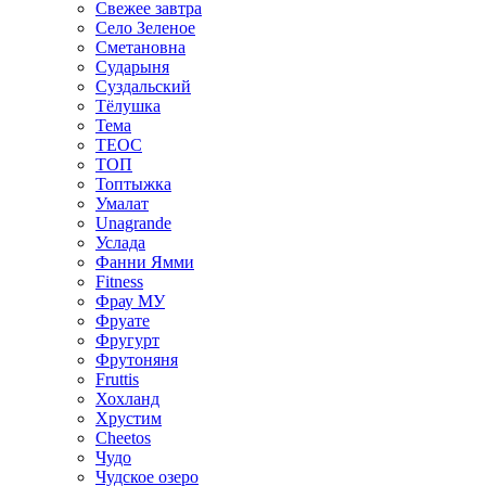
Свежее завтра
Село Зеленое
Сметановна
Сударыня
Суздальский
Тёлушка
Тема
ТЕОС
ТОП
Топтыжка
Умалат
Unagrande
Услада
Фанни Ямми
Fitness
Фрау МУ
Фруате
Фругурт
Фрутоняня
Fruttis
Хохланд
Хрустим
Cheetos
Чудо
Чудское озеро