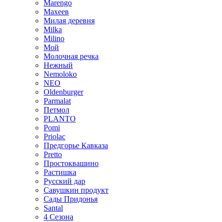
Marengo
Махеев
Милая деревня
Milka
Milino
Мой
Молочная речка
Нежный
Nemoloko
NEO
Oldenburger
Parmalat
Петмол
PLANTO
Pomi
Priolac
Предгорье Кавказа
Pretto
Простоквашино
Растишка
Русский дар
Савушкин продукт
Сады Придонья
Santal
4 Сезона