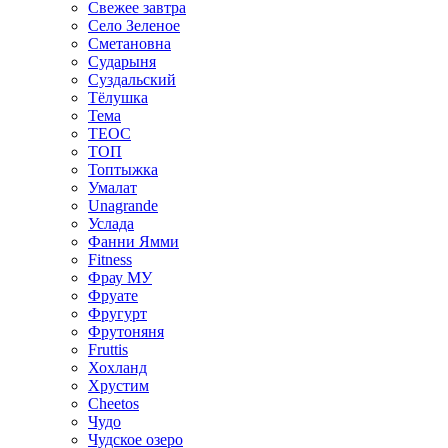
Свежее завтра
Село Зеленое
Сметановна
Сударыня
Суздальский
Тёлушка
Тема
ТЕОС
ТОП
Топтыжка
Умалат
Unagrande
Услада
Фанни Ямми
Fitness
Фрау МУ
Фруате
Фругурт
Фрутоняня
Fruttis
Хохланд
Хрустим
Cheetos
Чудо
Чудское озеро