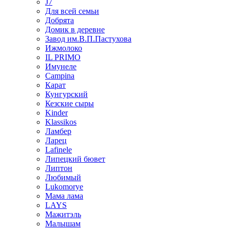
J7
Для всей семьи
Добрята
Домик в деревне
Завод им.В.П.Пастухова
Ижмолоко
IL PRIMO
Имунеле
Campina
Карат
Кунгурский
Кезские сыры
Kinder
Klassikos
Ламбер
Ларец
Lafinele
Липецкий бювет
Липтон
Любимый
Lukomorye
Мама лама
LAYS
Мажитэль
Малышам