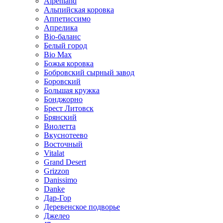
Alpenland
Альпийская коровка
Аппетиссимо
Апрелика
Bio-баланс
Белый город
Bio Max
Божья коровка
Бобровский сырный завод
Боровский
Большая кружка
Бонджорно
Брест Литовск
Брянский
Виолетта
Вкуснотеево
Восточный
Vitalat
Grand Desert
Grizzon
Danissimo
Danke
Дар-Гор
Деревенское подворье
Джелео