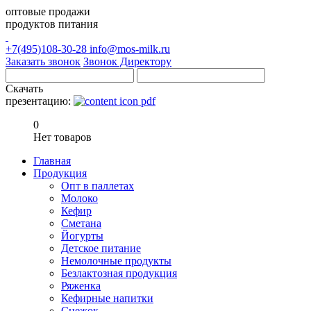
оптовые продажи
продуктов питания
+7(495)108-30-28
info@mos-milk.ru
Заказать звонок
Звонок Директору
Скачать
презентацию:
0
Нет товаров
Главная
Продукция
Опт в паллетах
Молоко
Кефир
Сметана
Йогурты
Детское питание
Немолочные продукты
Безлактозная продукция
Ряженка
Кефирные напитки
Снежок