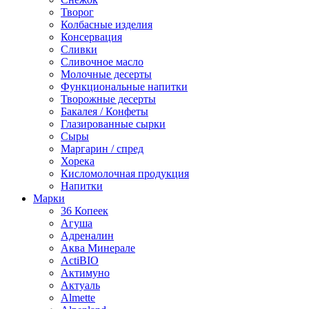
Творог
Колбасные изделия
Консервация
Сливки
Сливочное масло
Молочные десерты
Функциональные напитки
Творожные десерты
Бакалея / Конфеты
Глазированные сырки
Сыры
Маргарин / спред
Хорека
Кисломолочная продукция
Напитки
Марки
36 Копеек
Агуша
Адреналин
Аква Минерале
ActiBIO
Актимуно
Актуаль
Almette