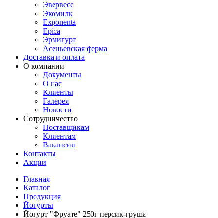
Эвервесс
Экомилк
Exponenta
Epica
Эрмигурт
Асеньевская ферма
Доставка и оплата
О компании
Документы
О нас
Клиенты
Галерея
Новости
Сотрудничество
Поставщикам
Клиентам
Вакансии
Контакты
Акции
Главная
Каталог
Продукция
Йогурты
Йогурт "Фруате" 250г персик-груша