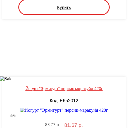
Купить
Йогурт "Эрмигурт" персик-маракуйя 420г
Код: E652012
-
8
%
88.77 р.
81.67 р.