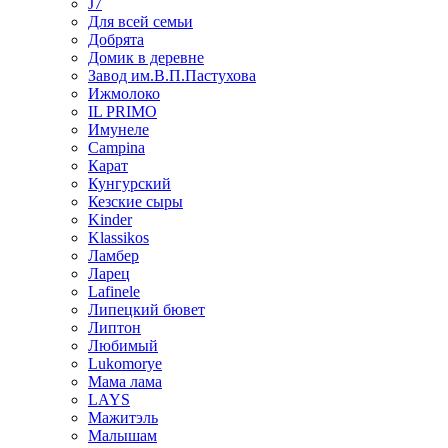
J7
Для всей семьи
Добрята
Домик в деревне
Завод им.В.П.Пастухова
Ижмолоко
IL PRIMO
Имунеле
Campina
Карат
Кунгурский
Кезские сыры
Kinder
Klassikos
Ламбер
Ларец
Lafinele
Липецкий бювет
Липтон
Любимый
Lukomorye
Мама лама
LAYS
Мажитэль
Малышам