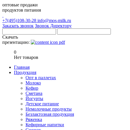
оптовые продажи
продуктов питания
+7(495)108-30-28
info@mos-milk.ru
Заказать звонок
Звонок Директору
Скачать
презентацию:
0
Нет товаров
Главная
Продукция
Опт в паллетах
Молоко
Кефир
Сметана
Йогурты
Детское питание
Немолочные продукты
Безлактозная продукция
Ряженка
Кефирные напитки
Снежок