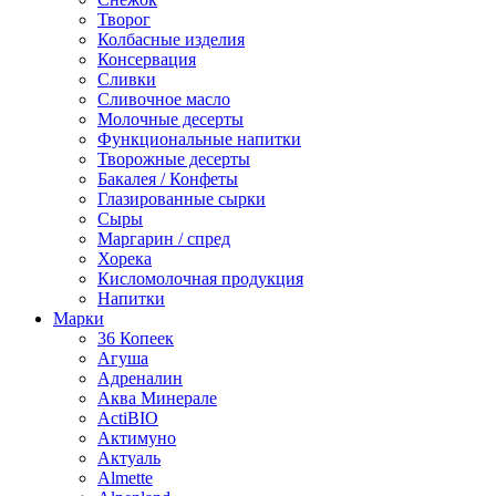
Творог
Колбасные изделия
Консервация
Сливки
Сливочное масло
Молочные десерты
Функциональные напитки
Творожные десерты
Бакалея / Конфеты
Глазированные сырки
Сыры
Маргарин / спред
Хорека
Кисломолочная продукция
Напитки
Марки
36 Копеек
Агуша
Адреналин
Аква Минерале
ActiBIO
Актимуно
Актуаль
Almette