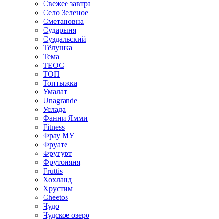
Свежее завтра
Село Зеленое
Сметановна
Сударыня
Суздальский
Тёлушка
Тема
ТЕОС
ТОП
Топтыжка
Умалат
Unagrande
Услада
Фанни Ямми
Fitness
Фрау МУ
Фруате
Фругурт
Фрутоняня
Fruttis
Хохланд
Хрустим
Cheetos
Чудо
Чудское озеро