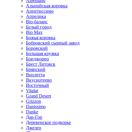
Alpenland
Альпийская коровка
Аппетиссимо
Апрелика
Bio-баланс
Белый город
Bio Max
Божья коровка
Бобровский сырный завод
Боровский
Большая кружка
Бонджорно
Брест Литовск
Брянский
Виолетта
Вкуснотеево
Восточный
Vitalat
Grand Desert
Grizzon
Danissimo
Danke
Дар-Гор
Деревенское подворье
Джелео