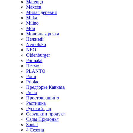
Marengo
Махеев
Милая деревня
Milka
Milino
Мой
Молочная речка
Нежный
Nemoloko
NEO
Oldenburger
Parmalat
Петмол
PLANTO
Pomi
Priolac
Предгорье Кавказа
Pretto
Простоквашино
Растишка
Русский дар
Савушкин продукт
Сады Придонья
Santal
4 Сезона