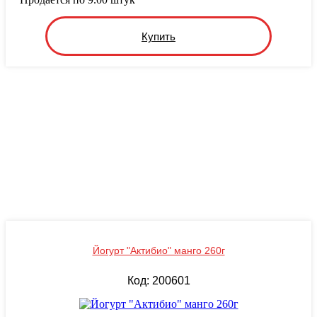
Купить
Йогурт "Актибио" манго 260г
Код: 200601