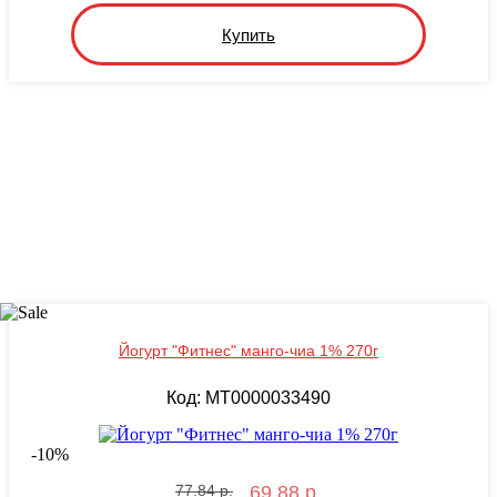
Купить
Йогурт "Фитнес" манго-чиа 1% 270г
Код: MT0000033490
-
10
%
77.84 р.
69.88 р.