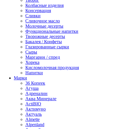
Творог
Колбасные изделия
Консервация
Сливки
Сливочное масло
Молочные десерты
Функциональные напитки
Творожные десерты
Бакалея / Конфеты
Глазированные сырки
Сыры
Маргарин / спред
Хорека
Кисломолочная продукция
Напитки
Марки
36 Копеек
Агуша
Адреналин
Аква Минерале
ActiBIO
Актимуно
Актуаль
Almette
Alpenland