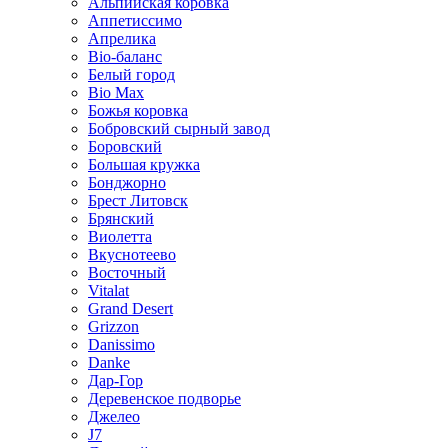
Альпийская коровка
Аппетиссимо
Апрелика
Bio-баланс
Белый город
Bio Max
Божья коровка
Бобровский сырный завод
Боровский
Большая кружка
Бонджорно
Брест Литовск
Брянский
Виолетта
Вкуснотеево
Восточный
Vitalat
Grand Desert
Grizzon
Danissimo
Danke
Дар-Гор
Деревенское подворье
Джелео
J7