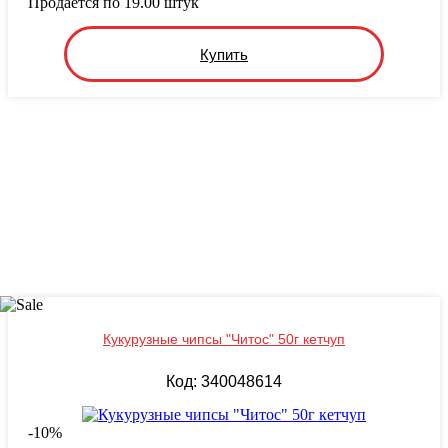
Продается по 19.00 штук
Купить
Кукурузные чипсы "Читос" 50г кетчуп
Код: 340048614
-
10
%