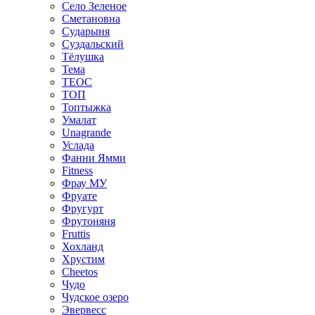
Село Зеленое
Сметановна
Сударыня
Суздальский
Тёлушка
Тема
ТЕОС
ТОП
Топтыжка
Умалат
Unagrande
Услада
Фанни Ямми
Fitness
Фрау МУ
Фруате
Фругурт
Фрутоняня
Fruttis
Хохланд
Хрустим
Cheetos
Чудо
Чудское озеро
Эвервесс