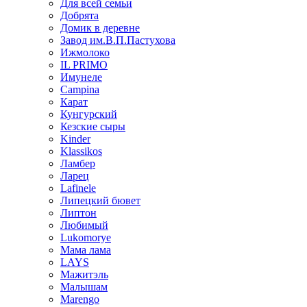
Для всей семьи
Добрята
Домик в деревне
Завод им.В.П.Пастухова
Ижмолоко
IL PRIMO
Имунеле
Campina
Карат
Кунгурский
Кезские сыры
Kinder
Klassikos
Ламбер
Ларец
Lafinele
Липецкий бювет
Липтон
Любимый
Lukomorye
Мама лама
LAYS
Мажитэль
Малышам
Marengo