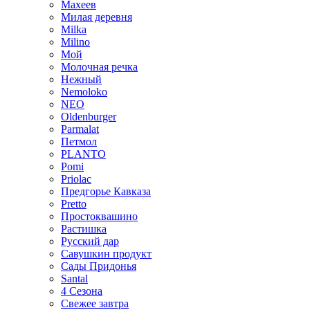
Махеев
Милая деревня
Milka
Milino
Мой
Молочная речка
Нежный
Nemoloko
NEO
Oldenburger
Parmalat
Петмол
PLANTO
Pomi
Priolac
Предгорье Кавказа
Pretto
Простоквашино
Растишка
Русский дар
Савушкин продукт
Сады Придонья
Santal
4 Сезона
Свежее завтра