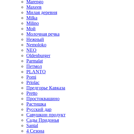
Marengo
Махеев
Милая деревня
Milka
Milino
Мой
Молочная речка
Нежный
Nemoloko
NEO
Oldenburger
Parmalat
Петмол
PLANTO
Pomi
Priolac
Предгорье Кавказа
Pretto
Простоквашино
Растишка
Русский дар
Савушкин продукт
Сады Придонья
Santal
4 Сезона