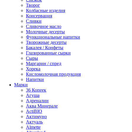
Творог
Колбасные изделия
Консервация
Сливки
Сливочное масло
Молочные десерты
Функциональные напитки
Творожные десерты
Бакалея / Конфеты
Глазированные сырки
Сыры
Маргарин / спред
Хорека
Кисломолочная продукция
Напитки
Марки
36 Копеек
Агуша
Адреналин
Аква Минерале
ActiBIO
Актимуно
Актуаль
Almette