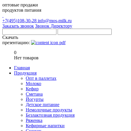
оптовые продажи
продуктов питания
+7(495)108-30-28
info@mos-milk.ru
Заказать звонок
Звонок Директору
Скачать
презентацию:
0
Нет товаров
Главная
Продукция
Опт в паллетах
Молоко
Кефир
Сметана
Йогурты
Детское питание
Немолочные продукты
Безлактозная продукция
Ряженка
Кефирные напитки
Снежок