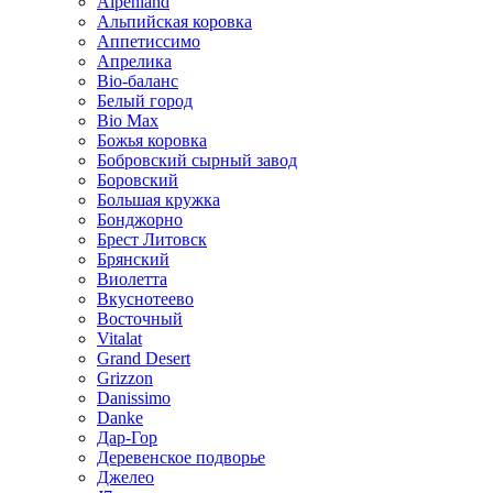
Alpenland
Альпийская коровка
Аппетиссимо
Апрелика
Bio-баланс
Белый город
Bio Max
Божья коровка
Бобровский сырный завод
Боровский
Большая кружка
Бонджорно
Брест Литовск
Брянский
Виолетта
Вкуснотеево
Восточный
Vitalat
Grand Desert
Grizzon
Danissimo
Danke
Дар-Гор
Деревенское подворье
Джелео