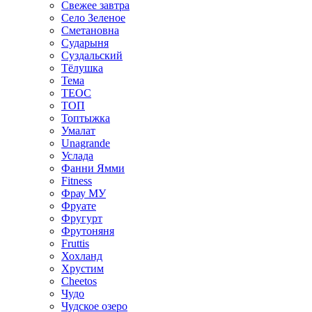
Свежее завтра
Село Зеленое
Сметановна
Сударыня
Суздальский
Тёлушка
Тема
ТЕОС
ТОП
Топтыжка
Умалат
Unagrande
Услада
Фанни Ямми
Fitness
Фрау МУ
Фруате
Фругурт
Фрутоняня
Fruttis
Хохланд
Хрустим
Cheetos
Чудо
Чудское озеро