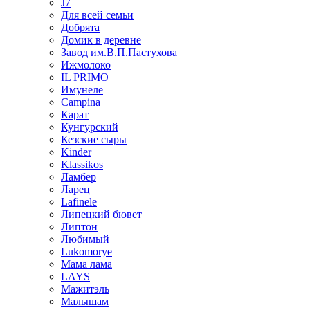
J7
Для всей семьи
Добрята
Домик в деревне
Завод им.В.П.Пастухова
Ижмолоко
IL PRIMO
Имунеле
Campina
Карат
Кунгурский
Кезские сыры
Kinder
Klassikos
Ламбер
Ларец
Lafinele
Липецкий бювет
Липтон
Любимый
Lukomorye
Мама лама
LAYS
Мажитэль
Малышам