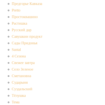
Предгорье Кавказа
Pretto
Простоквашино
Растишка
Русский дар
Савушкин продукт
Сады Придонья
Santal
4 Сезона
Свежее завтра
Село Зеленое
Сметановна
Сударыня
Суздальский
Тёлушка
Тема