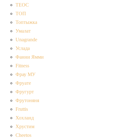
ТЕОС
ТОП
Топтыжка
Умалат
Unagrande
Услада
Фанни Ямми
Fitness
Фрау МУ
Фруате
Фругурт
Фрутоняня
Fruttis
Хохланд
Хрустим
Cheetos