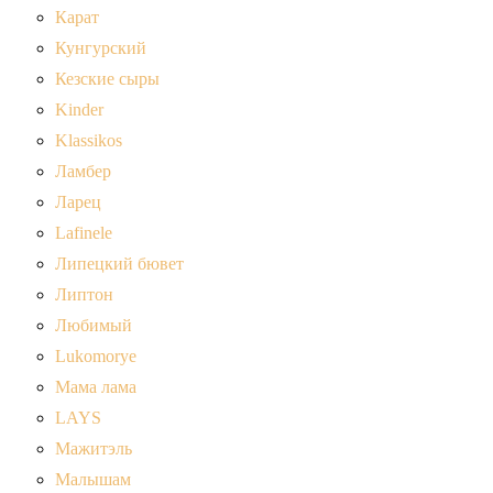
Карат
Кунгурский
Кезские сыры
Kinder
Klassikos
Ламбер
Ларец
Lafinele
Липецкий бювет
Липтон
Любимый
Lukomorye
Мама лама
LAYS
Мажитэль
Малышам