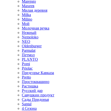
Marengo
Махеев
Милая деревня
Milka
Milino
Мой
Молочная речка
Нежный
Nemoloko
NEO
Oldenburger
Parmalat
Петмол
PLANTO
Pomi
Priolac
Предгорье Кавказа
Pretto
Простоквашино
Растишка
Русский дар
Савушкин продукт
Сады Придонья
Santal
4 Сезона