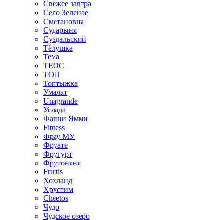
Свежее завтра
Село Зеленое
Сметановна
Сударыня
Суздальский
Тёлушка
Тема
ТЕОС
ТОП
Топтыжка
Умалат
Unagrande
Услада
Фанни Ямми
Fitness
Фрау МУ
Фруате
Фругурт
Фрутоняня
Fruttis
Хохланд
Хрустим
Cheetos
Чудо
Чудское озеро