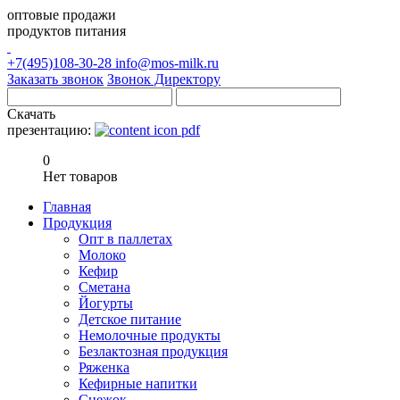
оптовые продажи
продуктов питания
+7(495)108-30-28
info@mos-milk.ru
Заказать звонок
Звонок Директору
Скачать
презентацию:
0
Нет товаров
Главная
Продукция
Опт в паллетах
Молоко
Кефир
Сметана
Йогурты
Детское питание
Немолочные продукты
Безлактозная продукция
Ряженка
Кефирные напитки
Снежок