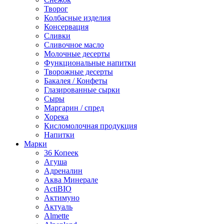
Творог
Колбасные изделия
Консервация
Сливки
Сливочное масло
Молочные десерты
Функциональные напитки
Творожные десерты
Бакалея / Конфеты
Глазированные сырки
Сыры
Маргарин / спред
Хорека
Кисломолочная продукция
Напитки
Марки
36 Копеек
Агуша
Адреналин
Аква Минерале
ActiBIO
Актимуно
Актуаль
Almette