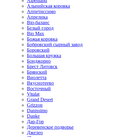
Alpenland
Альпийская коровка
Аппетиссимо
Апрелика
Bio-баланс
Белый город
Bio Max
Божья коровка
Бобровский сырный завод
Боровский
Большая кружка
Бонджорно
Брест Литовск
Брянский
Виолетта
Вкуснотеево
Восточный
Vitalat
Grand Desert
Grizzon
Danissimo
Danke
Дар-Гор
Деревенское подворье
Джелео