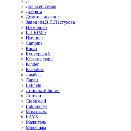
J7
Для всей семьи
Добрята
Домик в деревне
Завод им.В.П.Пастухова
Ижмолоко
IL PRIMO
Имунеле
Campina
Карат
Кунгурский
Кезские сыры
Kinder
Klassikos
Ламбер
Ларец
Lafinele
Липецкий бювет
Липтон
Любимый
Lukomorye
Мама лама
LAYS
Мажитэль
Малышам