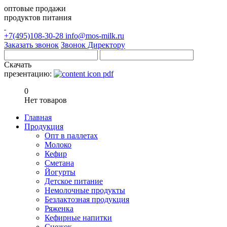
оптовые продажи
продуктов питания
+7(495)108-30-28
info@mos-milk.ru
Заказать звонок
Звонок Директору
Скачать
презентацию:
0
Нет товаров
Главная
Продукция
Опт в паллетах
Молоко
Кефир
Сметана
Йогурты
Детское питание
Немолочные продукты
Безлактозная продукция
Ряженка
Кефирные напитки
Снежок