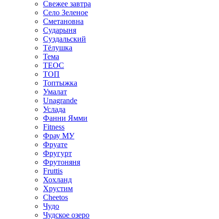
Свежее завтра
Село Зеленое
Сметановна
Сударыня
Суздальский
Тёлушка
Тема
ТЕОС
ТОП
Топтыжка
Умалат
Unagrande
Услада
Фанни Ямми
Fitness
Фрау МУ
Фруате
Фругурт
Фрутоняня
Fruttis
Хохланд
Хрустим
Cheetos
Чудо
Чудское озеро