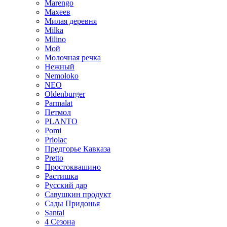
Marengo
Махеев
Милая деревня
Milka
Milino
Мой
Молочная речка
Нежный
Nemoloko
NEO
Oldenburger
Parmalat
Петмол
PLANTO
Pomi
Priolac
Предгорье Кавказа
Pretto
Простоквашино
Растишка
Русский дар
Савушкин продукт
Сады Придонья
Santal
4 Сезона