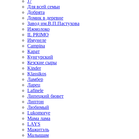
J7
Для всей семьи
Добрята
Домик в деревне
Завод им.В.П.Пастухова
Ижмолоко
IL PRIMO
Имунеле
Campina
Карат
Кунгурский
Кезские сыры
Kinder
Klassikos
Ламбер
Ларец
Lafinele
Липецкий бювет
Липтон
Любимый
Lukomorye
Мама лама
LAYS
Мажитэль
Малышам