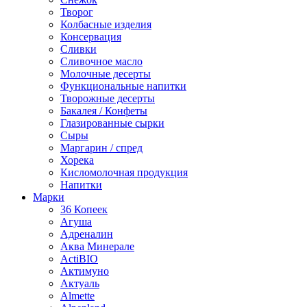
Творог
Колбасные изделия
Консервация
Сливки
Сливочное масло
Молочные десерты
Функциональные напитки
Творожные десерты
Бакалея / Конфеты
Глазированные сырки
Сыры
Маргарин / спред
Хорека
Кисломолочная продукция
Напитки
Марки
36 Копеек
Агуша
Адреналин
Аква Минерале
ActiBIO
Актимуно
Актуаль
Almette