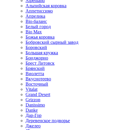
Alpenland
Альпийская коровка
Аппетиссимо
Апрелика
Bio-баланс
Белый город
Bio Max
Божья коровка
Бобровский сырный завод
Боровский
Большая кружка
Бонджорно
Брест Литовск
Брянский
Виолетта
Вкуснотеево
Восточный
Vitalat
Grand Desert
Grizzon
Danissimo
Danke
Дар-Гор
Деревенское подворье
Джелео