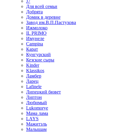
J7
Для всей семьи
Добрята
Домик в деревне
Завод им.В.П.Пастухова
Ижмолоко
IL PRIMO
Имунеле
Campina
Карат
Кунгурский
Кезские сыры
Kinder
Klassikos
Ламбер
Ларец
Lafinele
Липецкий бювет
Липтон
Любимый
Lukomorye
Мама лама
LAYS
Мажитэль
Малышам