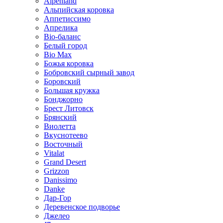
Alpenland
Альпийская коровка
Аппетиссимо
Апрелика
Bio-баланс
Белый город
Bio Max
Божья коровка
Бобровский сырный завод
Боровский
Большая кружка
Бонджорно
Брест Литовск
Брянский
Виолетта
Вкуснотеево
Восточный
Vitalat
Grand Desert
Grizzon
Danissimo
Danke
Дар-Гор
Деревенское подворье
Джелео