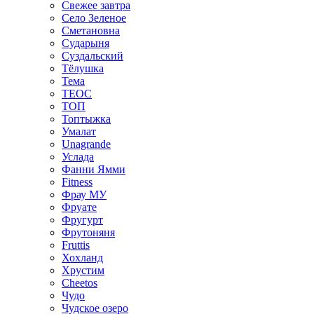
Свежее завтра
Село Зеленое
Сметановна
Сударыня
Суздальский
Тёлушка
Тема
ТЕОС
ТОП
Топтыжка
Умалат
Unagrande
Услада
Фанни Ямми
Fitness
Фрау МУ
Фруате
Фругурт
Фрутоняня
Fruttis
Хохланд
Хрустим
Cheetos
Чудо
Чудское озеро