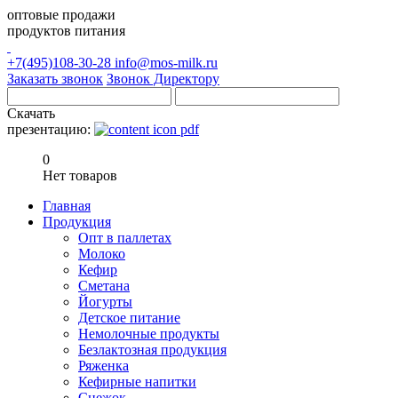
оптовые продажи
продуктов питания
+7(495)108-30-28
info@mos-milk.ru
Заказать звонок
Звонок Директору
Скачать
презентацию:
0
Нет товаров
Главная
Продукция
Опт в паллетах
Молоко
Кефир
Сметана
Йогурты
Детское питание
Немолочные продукты
Безлактозная продукция
Ряженка
Кефирные напитки
Снежок