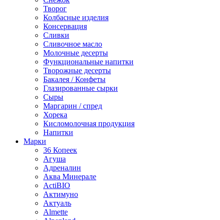
Творог
Колбасные изделия
Консервация
Сливки
Сливочное масло
Молочные десерты
Функциональные напитки
Творожные десерты
Бакалея / Конфеты
Глазированные сырки
Сыры
Маргарин / спред
Хорека
Кисломолочная продукция
Напитки
Марки
36 Копеек
Агуша
Адреналин
Аква Минерале
ActiBIO
Актимуно
Актуаль
Almette