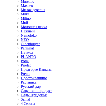
Marengo
Махеев
Милая деревня
Milka
Milino
Мой
Молочная речка
Нежный
Nemoloko
NEO
Oldenburger
Parmalat
Петмол
PLANTO
Pomi
Priolac
Предгорье Кавказа
Pretto
Простоквашино
Растишка
Русский дар
Савушкин продукт
Сады Придонья
Santal
4 Сезона