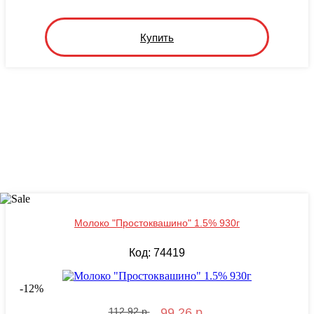
Купить
Молоко "Простоквашино" 1.5% 930г
Код: 74419
-
12
%
112.92 р.
99.26 р.