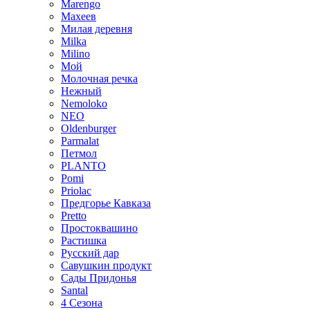
Marengo
Махеев
Милая деревня
Milka
Milino
Мой
Молочная речка
Нежный
Nemoloko
NEO
Oldenburger
Parmalat
Петмол
PLANTO
Pomi
Priolac
Предгорье Кавказа
Pretto
Простоквашино
Растишка
Русский дар
Савушкин продукт
Сады Придонья
Santal
4 Сезона