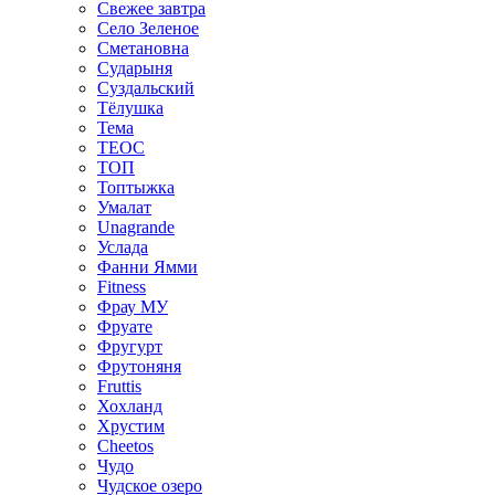
Свежее завтра
Село Зеленое
Сметановна
Сударыня
Суздальский
Тёлушка
Тема
ТЕОС
ТОП
Топтыжка
Умалат
Unagrande
Услада
Фанни Ямми
Fitness
Фрау МУ
Фруате
Фругурт
Фрутоняня
Fruttis
Хохланд
Хрустим
Cheetos
Чудо
Чудское озеро