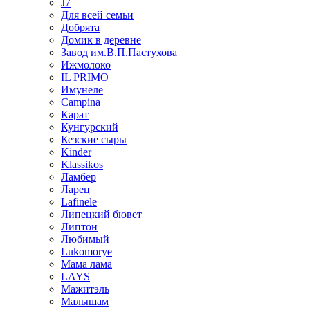
J7
Для всей семьи
Добрята
Домик в деревне
Завод им.В.П.Пастухова
Ижмолоко
IL PRIMO
Имунеле
Campina
Карат
Кунгурский
Кезские сыры
Kinder
Klassikos
Ламбер
Ларец
Lafinele
Липецкий бювет
Липтон
Любимый
Lukomorye
Мама лама
LAYS
Мажитэль
Малышам