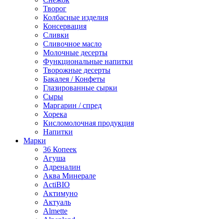
Творог
Колбасные изделия
Консервация
Сливки
Сливочное масло
Молочные десерты
Функциональные напитки
Творожные десерты
Бакалея / Конфеты
Глазированные сырки
Сыры
Маргарин / спред
Хорека
Кисломолочная продукция
Напитки
Марки
36 Копеек
Агуша
Адреналин
Аква Минерале
ActiBIO
Актимуно
Актуаль
Almette