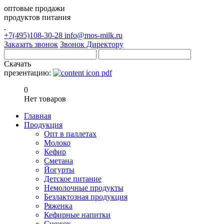
оптовые продажи
продуктов питания
+7(495)108-30-28
info@mos-milk.ru
Заказать звонок
Звонок Директору
Скачать
презентацию:
0
Нет товаров
Главная
Продукция
Опт в паллетах
Молоко
Кефир
Сметана
Йогурты
Детское питание
Немолочные продукты
Безлактозная продукция
Ряженка
Кефирные напитки
Снежок