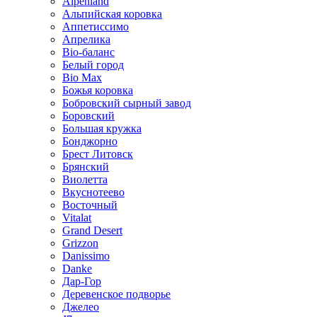
Alpenland
Альпийская коровка
Аппетиссимо
Апрелика
Bio-баланс
Белый город
Bio Max
Божья коровка
Бобровский сырный завод
Боровский
Большая кружка
Бонджорно
Брест Литовск
Брянский
Виолетта
Вкуснотеево
Восточный
Vitalat
Grand Desert
Grizzon
Danissimo
Danke
Дар-Гор
Деревенское подворье
Джелео