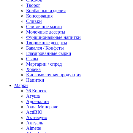
Творог
Колбасные изделия
Консервация
Сливки
Сливочное масло
Молочные десерты
Функциональные напитки
Творожные десерты
Бакалея / Конфеты
Глазированные сырки
Сыры
Маргарин / спред
Хорека
Кисломолочная продукция
Напитки
Марки
36 Копеек
Агуша
Адреналин
Аква Минерале
ActiBIO
Актимуно
Актуаль
Almette