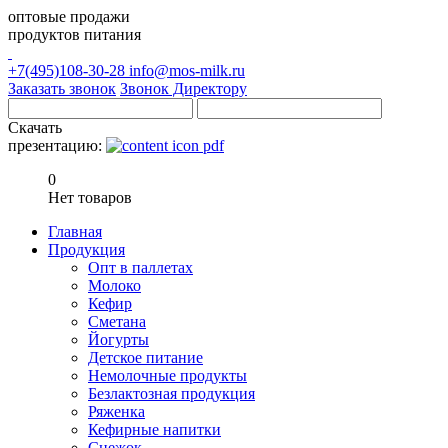
оптовые продажи
продуктов питания
+7(495)108-30-28
info@mos-milk.ru
Заказать звонок
Звонок Директору
Скачать
презентацию:
0
Нет товаров
Главная
Продукция
Опт в паллетах
Молоко
Кефир
Сметана
Йогурты
Детское питание
Немолочные продукты
Безлактозная продукция
Ряженка
Кефирные напитки
Снежок