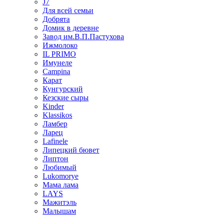
J7
Для всей семьи
Добрята
Домик в деревне
Завод им.В.П.Пастухова
Ижмолоко
IL PRIMO
Имунеле
Campina
Карат
Кунгурский
Кезские сыры
Kinder
Klassikos
Ламбер
Ларец
Lafinele
Липецкий бювет
Липтон
Любимый
Lukomorye
Мама лама
LAYS
Мажитэль
Малышам