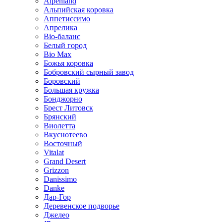
Alpenland
Альпийская коровка
Аппетиссимо
Апрелика
Bio-баланс
Белый город
Bio Max
Божья коровка
Бобровский сырный завод
Боровский
Большая кружка
Бонджорно
Брест Литовск
Брянский
Виолетта
Вкуснотеево
Восточный
Vitalat
Grand Desert
Grizzon
Danissimo
Danke
Дар-Гор
Деревенское подворье
Джелео