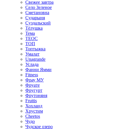
Свежее завтра
Село Зеленое
Сметановна
Сударыня
Суздальский
Тёлушка
Тема
ТЕОС
ТОП
Топтыжка
Умалат
Unagrande
Услада
Фанни Ямми
Fitness
Фрау МУ
Фруате
Фругурт
Фрутоняня
Fruttis
Хохланд
Хрустим
Cheetos
Чудо
Чудское озеро