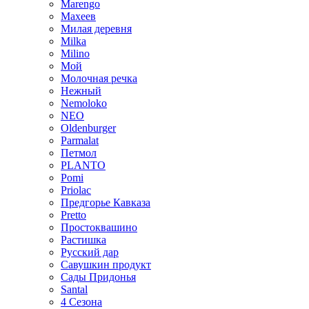
Marengo
Махеев
Милая деревня
Milka
Milino
Мой
Молочная речка
Нежный
Nemoloko
NEO
Oldenburger
Parmalat
Петмол
PLANTO
Pomi
Priolac
Предгорье Кавказа
Pretto
Простоквашино
Растишка
Русский дар
Савушкин продукт
Сады Придонья
Santal
4 Сезона