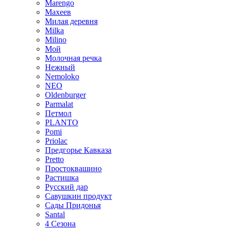
Marengo
Махеев
Милая деревня
Milka
Milino
Мой
Молочная речка
Нежный
Nemoloko
NEO
Oldenburger
Parmalat
Петмол
PLANTO
Pomi
Priolac
Предгорье Кавказа
Pretto
Простоквашино
Растишка
Русский дар
Савушкин продукт
Сады Придонья
Santal
4 Сезона