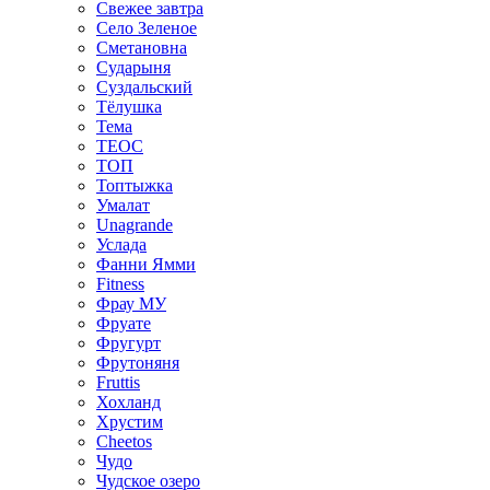
Свежее завтра
Село Зеленое
Сметановна
Сударыня
Суздальский
Тёлушка
Тема
ТЕОС
ТОП
Топтыжка
Умалат
Unagrande
Услада
Фанни Ямми
Fitness
Фрау МУ
Фруате
Фругурт
Фрутоняня
Fruttis
Хохланд
Хрустим
Cheetos
Чудо
Чудское озеро