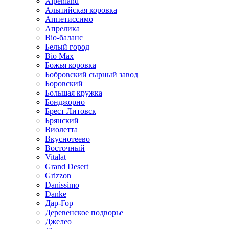
Alpenland
Альпийская коровка
Аппетиссимо
Апрелика
Bio-баланс
Белый город
Bio Max
Божья коровка
Бобровский сырный завод
Боровский
Большая кружка
Бонджорно
Брест Литовск
Брянский
Виолетта
Вкуснотеево
Восточный
Vitalat
Grand Desert
Grizzon
Danissimo
Danke
Дар-Гор
Деревенское подворье
Джелео