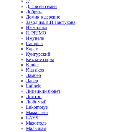
J7
Для всей семьи
Добрята
Домик в деревне
Завод им.В.П.Пастухова
Ижмолоко
IL PRIMO
Имунеле
Campina
Карат
Кунгурский
Кезские сыры
Kinder
Klassikos
Ламбер
Ларец
Lafinele
Липецкий бювет
Липтон
Любимый
Lukomorye
Мама лама
LAYS
Мажитэль
Малышам