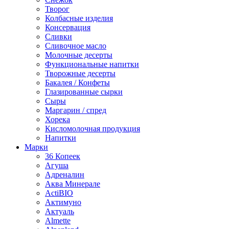
Творог
Колбасные изделия
Консервация
Сливки
Сливочное масло
Молочные десерты
Функциональные напитки
Творожные десерты
Бакалея / Конфеты
Глазированные сырки
Сыры
Маргарин / спред
Хорека
Кисломолочная продукция
Напитки
Марки
36 Копеек
Агуша
Адреналин
Аква Минерале
ActiBIO
Актимуно
Актуаль
Almette