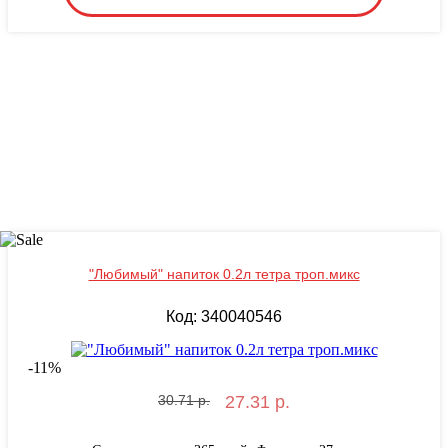
"Любимый" напиток 0.2л тетра троп.микс
Код: 340040546
-
11
%
30.71 р.
27.31 р.