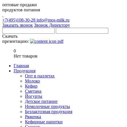
оптовые продажи
продуктов питания
+7(495)108-30-28
info@mos-milk.ru
Заказать звонок
Звонок Директору
Скачать
презентацию:
0
Нет товаров
Главная
Продукция
Опт в паллетах
Молоко
Кефир
Сметана
Йогурты
Детское питание
Немолочные продукты
Безлактозная продукция
Ряженка
Кефирные напитки
Снежок