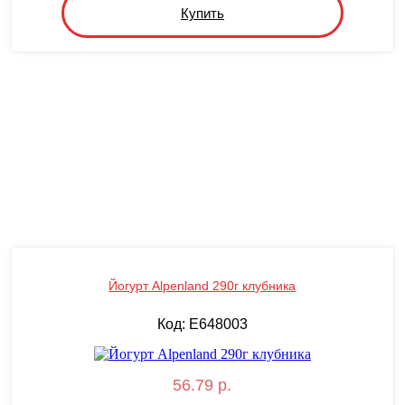
Купить
Йогурт Alpenland 290г клубника
Код: E648003
56.79 р.