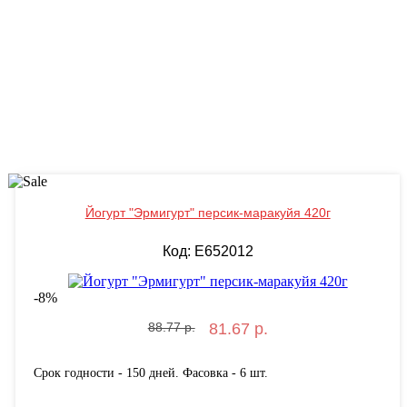
Йогурт "Эрмигурт" персик-маракуйя 420г
Код: E652012
-
8
%
88.77 р.
81.67 р.
Срок годности - 150 дней. Фасовка - 6 шт.