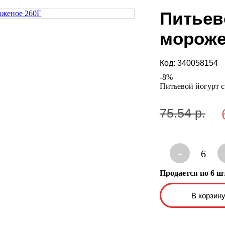
Питьев
мороже
Код:
340058154
-
8
%
Питьевой йогурт с
75.54 р.
-
6
Продается по 6 ш