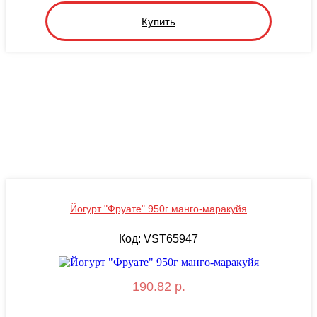
Купить
Йогурт "Фруате" 950г манго-маракуйя
Код: VST65947
190.82 р.