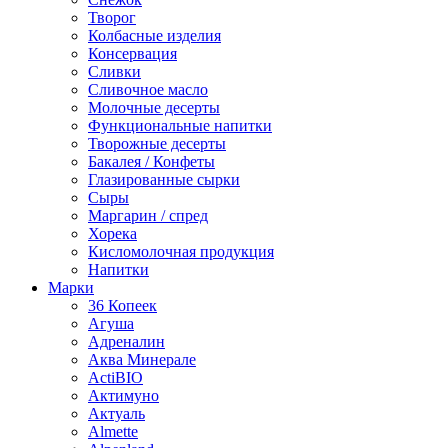
Творог
Колбасные изделия
Консервация
Сливки
Сливочное масло
Молочные десерты
Функциональные напитки
Творожные десерты
Бакалея / Конфеты
Глазированные сырки
Сыры
Маргарин / спред
Хорека
Кисломолочная продукция
Напитки
Марки
36 Копеек
Агуша
Адреналин
Аква Минерале
ActiBIO
Актимуно
Актуаль
Almette