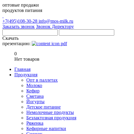
оптовые продажи
продуктов питания
+7(495)108-30-28
info@mos-milk.ru
Заказать звонок
Звонок Директору
Скачать
презентацию:
0
Нет товаров
Главная
Продукция
Опт в паллетах
Молоко
Кефир
Сметана
Йогурты
Детское питание
Немолочные продукты
Безлактозная продукция
Ряженка
Кефирные напитки
Снежок