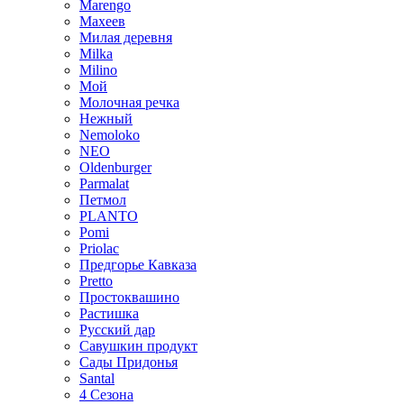
Marengo
Махеев
Милая деревня
Milka
Milino
Мой
Молочная речка
Нежный
Nemoloko
NEO
Oldenburger
Parmalat
Петмол
PLANTO
Pomi
Priolac
Предгорье Кавказа
Pretto
Простоквашино
Растишка
Русский дар
Савушкин продукт
Сады Придонья
Santal
4 Сезона