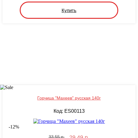
Купить
Горчица "Махеев" русская 140г
Код: ES00113
-
12
%
33.55 р.
29.49 р.