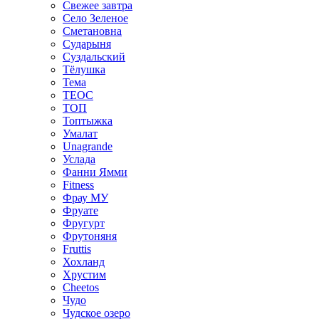
Свежее завтра
Село Зеленое
Сметановна
Сударыня
Суздальский
Тёлушка
Тема
ТЕОС
ТОП
Топтыжка
Умалат
Unagrande
Услада
Фанни Ямми
Fitness
Фрау МУ
Фруате
Фругурт
Фрутоняня
Fruttis
Хохланд
Хрустим
Cheetos
Чудо
Чудское озеро