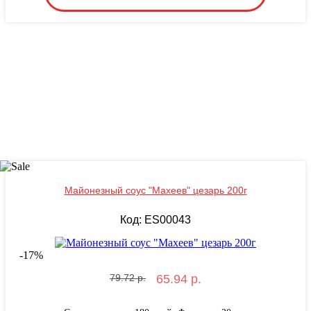
Майонезный соус "Махеев" цезарь 200г
Код: ES00043
-
17
%
79.72 р.
65.94 р.