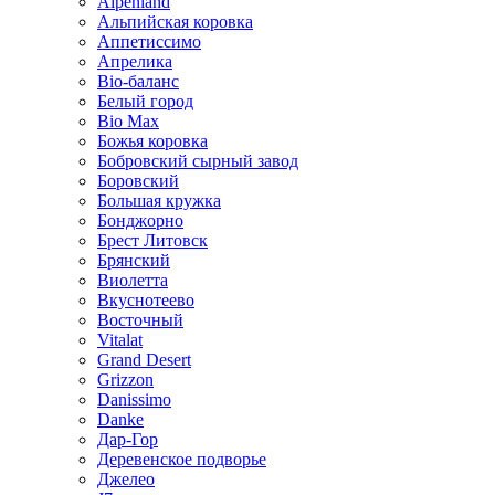
Alpenland
Альпийская коровка
Аппетиссимо
Апрелика
Bio-баланс
Белый город
Bio Max
Божья коровка
Бобровский сырный завод
Боровский
Большая кружка
Бонджорно
Брест Литовск
Брянский
Виолетта
Вкуснотеево
Восточный
Vitalat
Grand Desert
Grizzon
Danissimo
Danke
Дар-Гор
Деревенское подворье
Джелео