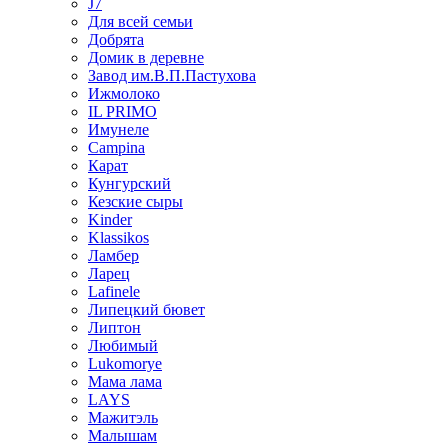
J7
Для всей семьи
Добрята
Домик в деревне
Завод им.В.П.Пастухова
Ижмолоко
IL PRIMO
Имунеле
Campina
Карат
Кунгурский
Кезские сыры
Kinder
Klassikos
Ламбер
Ларец
Lafinele
Липецкий бювет
Липтон
Любимый
Lukomorye
Мама лама
LAYS
Мажитэль
Малышам