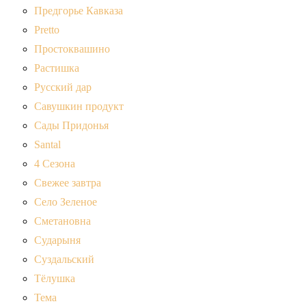
Предгорье Кавказа
Pretto
Простоквашино
Растишка
Русский дар
Савушкин продукт
Сады Придонья
Santal
4 Сезона
Свежее завтра
Село Зеленое
Сметановна
Сударыня
Суздальский
Тёлушка
Тема