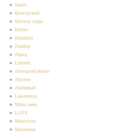
Карат
Кунгурский
Кезские сыры
Kinder
Klassikos
Ламбер
Ларец
Lafinele
Липецкий бювет
Липтон
Любимый
Lukomorye
Мама лама
LAYS
Мажитэль
Малышам