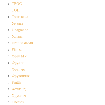
ТЕОС
ТОП
Топтыжка
Умалат
Unagrande
Услада
Фанни Ямми
Fitness
Фрау МУ
Фруате
Фругурт
Фрутоняня
Fruttis
Хохланд
Хрустим
Cheetos