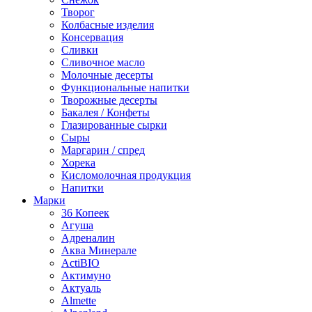
Творог
Колбасные изделия
Консервация
Сливки
Сливочное масло
Молочные десерты
Функциональные напитки
Творожные десерты
Бакалея / Конфеты
Глазированные сырки
Сыры
Маргарин / спред
Хорека
Кисломолочная продукция
Напитки
Марки
36 Копеек
Агуша
Адреналин
Аква Минерале
ActiBIO
Актимуно
Актуаль
Almette