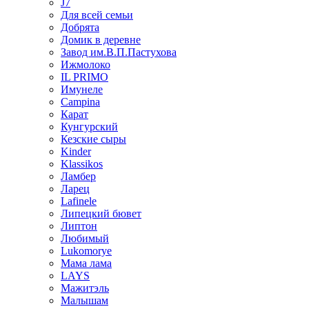
J7
Для всей семьи
Добрята
Домик в деревне
Завод им.В.П.Пастухова
Ижмолоко
IL PRIMO
Имунеле
Campina
Карат
Кунгурский
Кезские сыры
Kinder
Klassikos
Ламбер
Ларец
Lafinele
Липецкий бювет
Липтон
Любимый
Lukomorye
Мама лама
LAYS
Мажитэль
Малышам