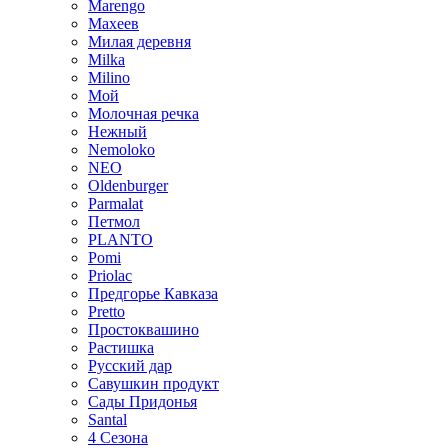
Marengo
Махеев
Милая деревня
Milka
Milino
Мой
Молочная речка
Нежный
Nemoloko
NEO
Oldenburger
Parmalat
Петмол
PLANTO
Pomi
Priolac
Предгорье Кавказа
Pretto
Простоквашино
Растишка
Русский дар
Савушкин продукт
Сады Придонья
Santal
4 Сезона