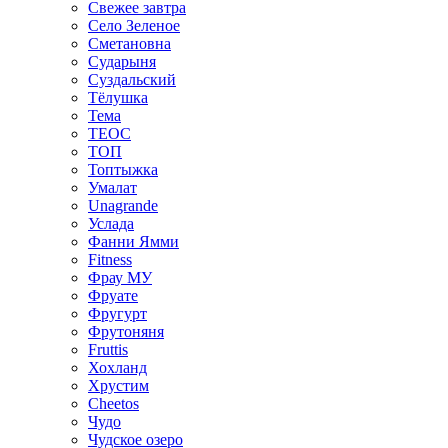
Свежее завтра
Село Зеленое
Сметановна
Сударыня
Суздальский
Тёлушка
Тема
ТЕОС
ТОП
Топтыжка
Умалат
Unagrande
Услада
Фанни Ямми
Fitness
Фрау МУ
Фруате
Фругурт
Фрутоняня
Fruttis
Хохланд
Хрустим
Cheetos
Чудо
Чудское озеро