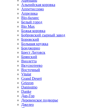
Alpenland
Альпийская коровка
Аппетиссимо
Апрелика
Bio-баланс
Белый город
Bio Max
Божья коровка
Бобровский сырный завод
Боровский
Большая кружка
Бонджорно
Брест Литовск
Брянский
Виолетта
Вкуснотеево
Восточный
Vitalat
Grand Desert
Grizzon
Danissimo
Danke
Дар-Гор
Деревенское подворье
Джелео