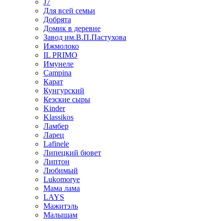
J7
Для всей семьи
Добрята
Домик в деревне
Завод им.В.П.Пастухова
Ижмолоко
IL PRIMO
Имунеле
Campina
Карат
Кунгурский
Кезские сыры
Kinder
Klassikos
Ламбер
Ларец
Lafinele
Липецкий бювет
Липтон
Любимый
Lukomorye
Мама лама
LAYS
Мажитэль
Малышам