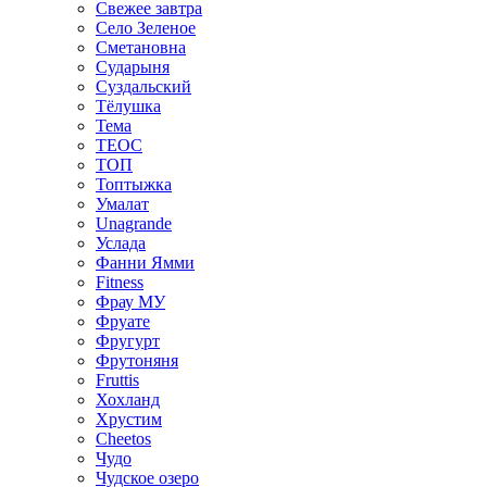
Свежее завтра
Село Зеленое
Сметановна
Сударыня
Суздальский
Тёлушка
Тема
ТЕОС
ТОП
Топтыжка
Умалат
Unagrande
Услада
Фанни Ямми
Fitness
Фрау МУ
Фруате
Фругурт
Фрутоняня
Fruttis
Хохланд
Хрустим
Cheetos
Чудо
Чудское озеро