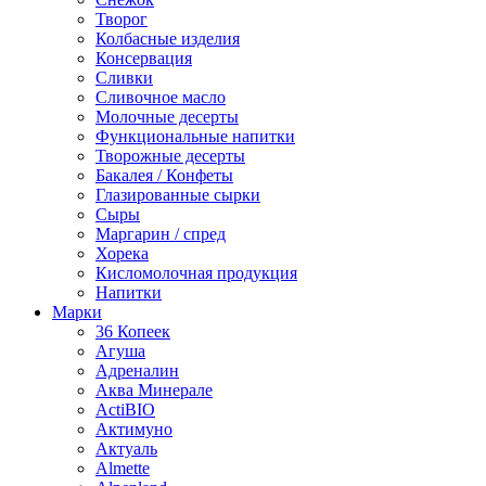
Творог
Колбасные изделия
Консервация
Сливки
Сливочное масло
Молочные десерты
Функциональные напитки
Творожные десерты
Бакалея / Конфеты
Глазированные сырки
Сыры
Маргарин / спред
Хорека
Кисломолочная продукция
Напитки
Марки
36 Копеек
Агуша
Адреналин
Аква Минерале
ActiBIO
Актимуно
Актуаль
Almette