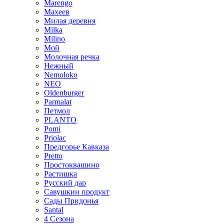
Marengo
Махеев
Милая деревня
Milka
Milino
Мой
Молочная речка
Нежный
Nemoloko
NEO
Oldenburger
Parmalat
Петмол
PLANTO
Pomi
Priolac
Предгорье Кавказа
Pretto
Простоквашино
Растишка
Русский дар
Савушкин продукт
Сады Придонья
Santal
4 Сезона