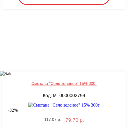
Сметана "Село зеленое" 15% 300г
Код: MТ0000002799
-
32
%
117.07 р.
79.70 р.