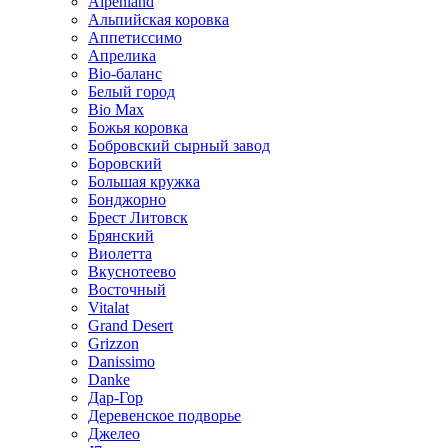
Alpenland
Альпийская коровка
Аппетиссимо
Апрелика
Bio-баланс
Белый город
Bio Max
Божья коровка
Бобровский сырный завод
Боровский
Большая кружка
Бонджорно
Брест Литовск
Брянский
Виолетта
Вкуснотеево
Восточный
Vitalat
Grand Desert
Grizzon
Danissimo
Danke
Дар-Гор
Деревенское подворье
Джелео