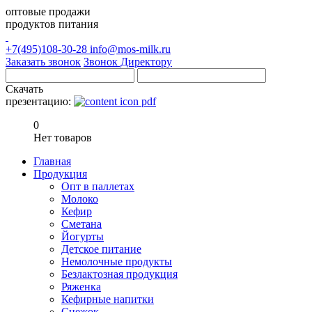
оптовые продажи
продуктов питания
+7(495)108-30-28
info@mos-milk.ru
Заказать звонок
Звонок Директору
Скачать
презентацию:
0
Нет товаров
Главная
Продукция
Опт в паллетах
Молоко
Кефир
Сметана
Йогурты
Детское питание
Немолочные продукты
Безлактозная продукция
Ряженка
Кефирные напитки
Снежок