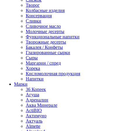
Творог
Колбасные изделия
Консервация
Сливки
Сливочное масло
Молочные десерты
Функциональные напитки
Творожные десерты
Бакалея / Конфеты
Глазированные сырки
Сыры
Маргарин / спред
Хорека
Кисломолочная продукция
Напитки
Марки
36 Копеек
Агуша
Адреналин
Аква Минерале
ActiBIO
Актимуно
Актуаль
Almette