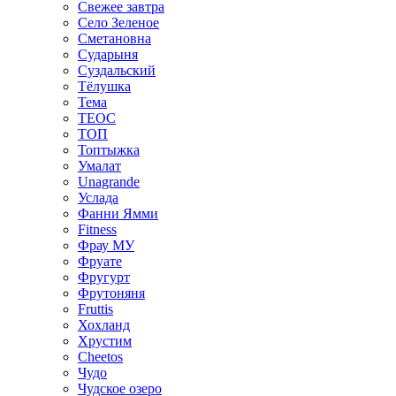
Свежее завтра
Село Зеленое
Сметановна
Сударыня
Суздальский
Тёлушка
Тема
ТЕОС
ТОП
Топтыжка
Умалат
Unagrande
Услада
Фанни Ямми
Fitness
Фрау МУ
Фруате
Фругурт
Фрутоняня
Fruttis
Хохланд
Хрустим
Cheetos
Чудо
Чудское озеро