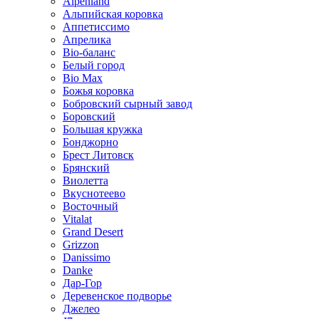
Alpenland
Альпийская коровка
Аппетиссимо
Апрелика
Bio-баланс
Белый город
Bio Max
Божья коровка
Бобровский сырный завод
Боровский
Большая кружка
Бонджорно
Брест Литовск
Брянский
Виолетта
Вкуснотеево
Восточный
Vitalat
Grand Desert
Grizzon
Danissimo
Danke
Дар-Гор
Деревенское подворье
Джелео