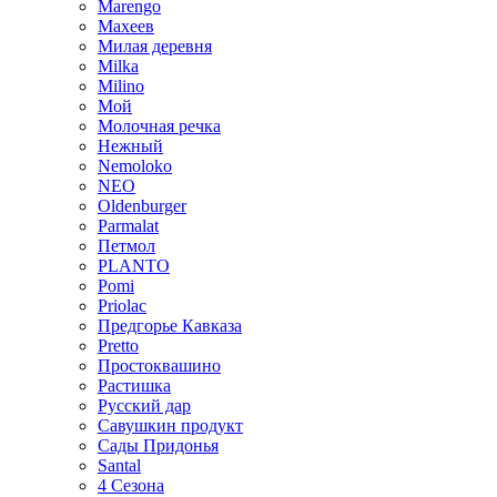
Marengo
Махеев
Милая деревня
Milka
Milino
Мой
Молочная речка
Нежный
Nemoloko
NEO
Oldenburger
Parmalat
Петмол
PLANTO
Pomi
Priolac
Предгорье Кавказа
Pretto
Простоквашино
Растишка
Русский дар
Савушкин продукт
Сады Придонья
Santal
4 Сезона