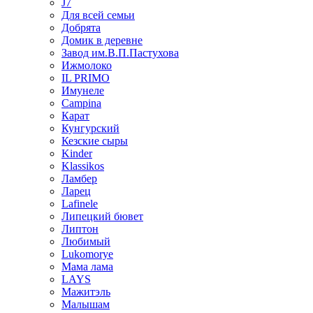
J7
Для всей семьи
Добрята
Домик в деревне
Завод им.В.П.Пастухова
Ижмолоко
IL PRIMO
Имунеле
Campina
Карат
Кунгурский
Кезские сыры
Kinder
Klassikos
Ламбер
Ларец
Lafinele
Липецкий бювет
Липтон
Любимый
Lukomorye
Мама лама
LAYS
Мажитэль
Малышам