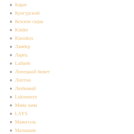
Карат
Кунгурский
Кезские сыры
Kinder
Klassikos
Ламбер
Ларец
Lafinele
Липецкий бювет
Липтон
Любимый
Lukomorye
Мама лама
LAYS
Мажитэль
Малышам