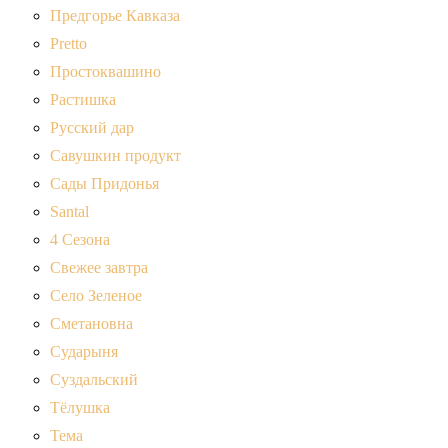
Предгорье Кавказа
Pretto
Простоквашино
Растишка
Русский дар
Савушкин продукт
Сады Придонья
Santal
4 Сезона
Свежее завтра
Село Зеленое
Сметановна
Сударыня
Суздальский
Тёлушка
Тема