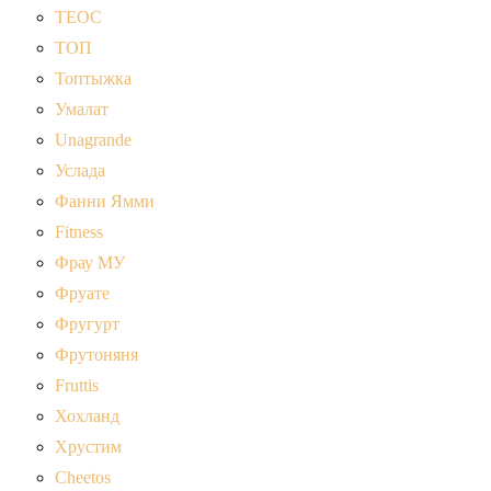
ТЕОС
ТОП
Топтыжка
Умалат
Unagrande
Услада
Фанни Ямми
Fitness
Фрау МУ
Фруате
Фругурт
Фрутоняня
Fruttis
Хохланд
Хрустим
Cheetos