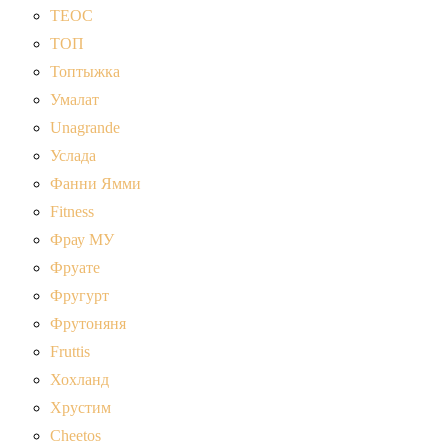
ТЕОС
ТОП
Топтыжка
Умалат
Unagrande
Услада
Фанни Ямми
Fitness
Фрау МУ
Фруате
Фругурт
Фрутоняня
Fruttis
Хохланд
Хрустим
Cheetos