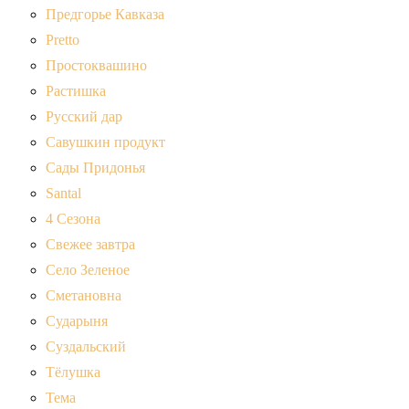
Предгорье Кавказа
Pretto
Простоквашино
Растишка
Русский дар
Савушкин продукт
Сады Придонья
Santal
4 Сезона
Свежее завтра
Село Зеленое
Сметановна
Сударыня
Суздальский
Тёлушка
Тема