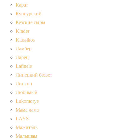
Карат
Кунгурский
Кезские сыры
Kinder
Klassikos
Ламбер
Ларец
Lafinele
Липецкий бювет
Липтон
Любимый
Lukomorye
Мама лама
LAYS
Мажитэль
Малышам