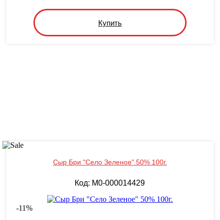
Купить
Сыр Бри "Село Зеленое" 50% 100г.
Код: M0-000014429
-
11
%