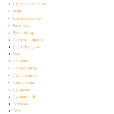
Предгорье Кавказа
Pretto
Простоквашино
Растишка
Русский дар
Савушкин продукт
Сады Придонья
Santal
4 Сезона
Свежее завтра
Село Зеленое
Сметановна
Сударыня
Суздальский
Тёлушка
Тема