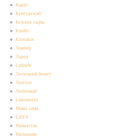
Карат
Кунгурский
Кезские сыры
Kinder
Klassikos
Ламбер
Ларец
Lafinele
Липецкий бювет
Липтон
Любимый
Lukomorye
Мама лама
LAYS
Мажитэль
Малышам