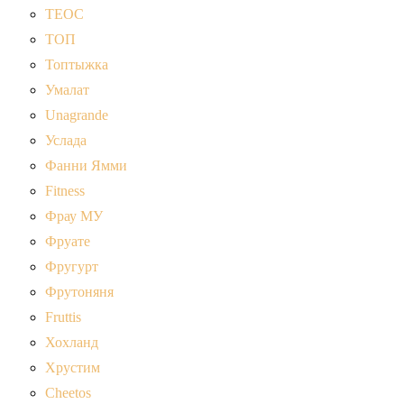
ТЕОС
ТОП
Топтыжка
Умалат
Unagrande
Услада
Фанни Ямми
Fitness
Фрау МУ
Фруате
Фругурт
Фрутоняня
Fruttis
Хохланд
Хрустим
Cheetos