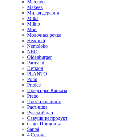
Marengo
Махеев
Милая деревня
Milka
Milino
Мой
Молочная речка
Нежный
Nemoloko
NEO
Oldenburger
Parmalat
Петмол
PLANTO
Pomi
Priolac
Предгорье Кавказа
Pretto
Простоквашино
Растишка
Русский дар
Савушкин продукт
Сады Придонья
Santal
4 Сезона