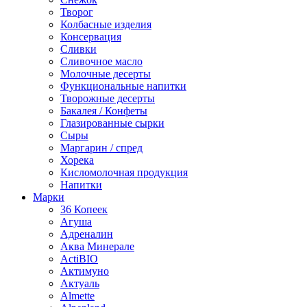
Творог
Колбасные изделия
Консервация
Сливки
Сливочное масло
Молочные десерты
Функциональные напитки
Творожные десерты
Бакалея / Конфеты
Глазированные сырки
Сыры
Маргарин / спред
Хорека
Кисломолочная продукция
Напитки
Марки
36 Копеек
Агуша
Адреналин
Аква Минерале
ActiBIO
Актимуно
Актуаль
Almette