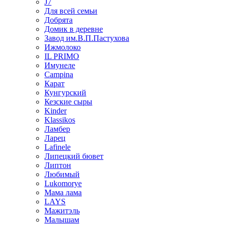
J7
Для всей семьи
Добрята
Домик в деревне
Завод им.В.П.Пастухова
Ижмолоко
IL PRIMO
Имунеле
Campina
Карат
Кунгурский
Кезские сыры
Kinder
Klassikos
Ламбер
Ларец
Lafinele
Липецкий бювет
Липтон
Любимый
Lukomorye
Мама лама
LAYS
Мажитэль
Малышам