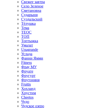
Свежее завтра
Село Зеленое
Сметановна
Сударыня
Суздальский
Тёлушка
Тема
ТЕОС
ТОП
Топтыжка
Умалат
Unagrande
Услада
Фанни Ямми
Fitness
Фрау МУ
Фруате
Фругурт
Фрутоняня
Fruttis
Хохланд
Хрустим
Cheetos
Чудо
Чудское озеро