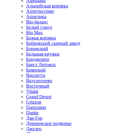
Alpenland
Альпийская коровка
Аппетиссимо
Апрелика
Bio-баланс
Белый город
Bio Max
Божья коровка
Бобровский сырный завод
Боровский
Большая кружка
Бонджорно
Брест Литовск
Брянский
Виолетта
Вкуснотеево
Восточный
Vitalat
Grand Desert
Grizzon
Danissimo
Danke
Дар-Гор
Деревенское подворье
Джелео