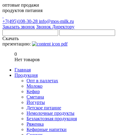
оптовые продажи
продуктов питания
+7(495)108-30-28
info@mos-milk.ru
Заказать звонок
Звонок Директору
Скачать
презентацию:
0
Нет товаров
Главная
Продукция
Опт в паллетах
Молоко
Кефир
Сметана
Йогурты
Детское питание
Немолочные продукты
Безлактозная продукция
Ряженка
Кефирные напитки
Снежок