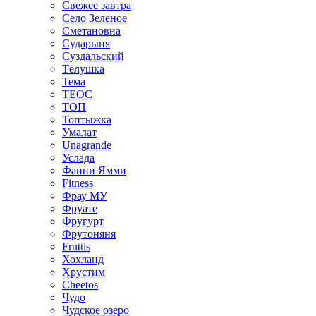
Свежее завтра
Село Зеленое
Сметановна
Сударыня
Суздальский
Тёлушка
Тема
ТЕОС
ТОП
Топтыжка
Умалат
Unagrande
Услада
Фанни Ямми
Fitness
Фрау МУ
Фруате
Фругурт
Фрутоняня
Fruttis
Хохланд
Хрустим
Cheetos
Чудо
Чудское озеро