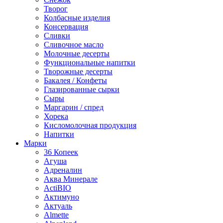
Творог
Колбасные изделия
Консервация
Сливки
Сливочное масло
Молочные десерты
Функциональные напитки
Творожные десерты
Бакалея / Конфеты
Глазированные сырки
Сыры
Маргарин / спред
Хорека
Кисломолочная продукция
Напитки
Марки
36 Копеек
Агуша
Адреналин
Аква Минерале
ActiBIO
Актимуно
Актуаль
Almette