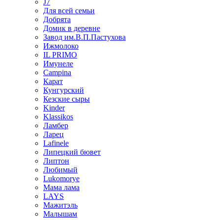
J7
Для всей семьи
Добрята
Домик в деревне
Завод им.В.П.Пастухова
Ижмолоко
IL PRIMO
Имунеле
Campina
Карат
Кунгурский
Кезские сыры
Kinder
Klassikos
Ламбер
Ларец
Lafinele
Липецкий бювет
Липтон
Любимый
Lukomorye
Мама лама
LAYS
Мажитэль
Малышам