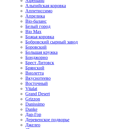
Alpenland
Альпийская коровка
Аппетиссимо
Апрелика
Bio-баланс
Белый город
Bio Max
Божья коровка
Бобровский сырный завод
Боровский
Большая кружка
Бонджорно
Брест Литовск
Брянский
Виолетта
Вкуснотеево
Восточный
Vitalat
Grand Desert
Grizzon
Danissimo
Danke
Дар-Гор
Деревенское подворье
Джелео