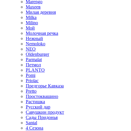
Marengo
Махеев
Милая деревня
Milka
Milino
Мой
Молочная речка
Нежный
Nemoloko
NEO
Oldenburger
Parmalat
Петмол
PLANTO
Pomi
Priolac
Предгорье Кавказа
Pretto
Простоквашино
Растишка
Русский дар
Савушкин продукт
Сады Придонья
Santal
4 Сезона