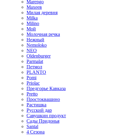
Marengo
Махеев
Милая деревня
Milka
Milino
Мой
Молочная речка
Нежный
Nemoloko
NEO
Oldenburger
Parmalat
Петмол
PLANTO
Pomi
Priolac
Предгорье Кавказа
Pretto
Простоквашино
Растишка
Русский дар
Савушкин продукт
Сады Придонья
Santal
4 Сезона