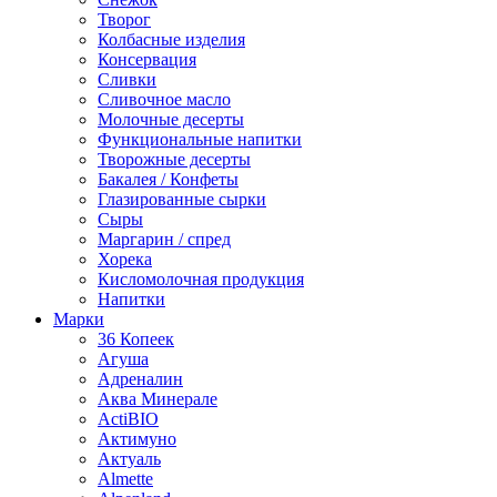
Творог
Колбасные изделия
Консервация
Сливки
Сливочное масло
Молочные десерты
Функциональные напитки
Творожные десерты
Бакалея / Конфеты
Глазированные сырки
Сыры
Маргарин / спред
Хорека
Кисломолочная продукция
Напитки
Марки
36 Копеек
Агуша
Адреналин
Аква Минерале
ActiBIO
Актимуно
Актуаль
Almette