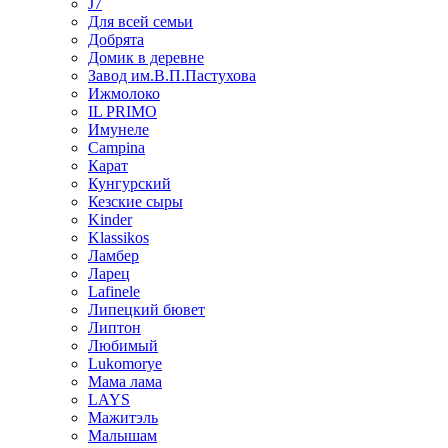
J7
Для всей семьи
Добрята
Домик в деревне
Завод им.В.П.Пастухова
Ижмолоко
IL PRIMO
Имунеле
Campina
Карат
Кунгурский
Кезские сыры
Kinder
Klassikos
Ламбер
Ларец
Lafinele
Липецкий бювет
Липтон
Любимый
Lukomorye
Мама лама
LAYS
Мажитэль
Малышам