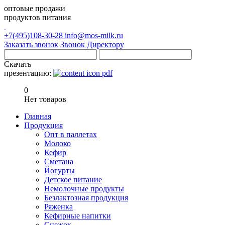
оптовые продажи
продуктов питания
+7(495)108-30-28
info@mos-milk.ru
Заказать звонок
Звонок Директору
Скачать
презентацию:
0
Нет товаров
Главная
Продукция
Опт в паллетах
Молоко
Кефир
Сметана
Йогурты
Детское питание
Немолочные продукты
Безлактозная продукция
Ряженка
Кефирные напитки
Снежок