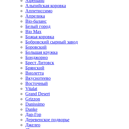
Alpenland
Альпийская коровка
Аппетиссимо
Апрелика
Bio-баланс
Белый город
Bio Max
Божья коровка
Бобровский сырный завод
Боровский
Большая кружка
Бонджорно
Брест Литовск
Брянский
Виолетта
Вкуснотеево
Восточный
Vitalat
Grand Desert
Grizzon
Danissimo
Danke
Дар-Гор
Деревенское подворье
Джелео