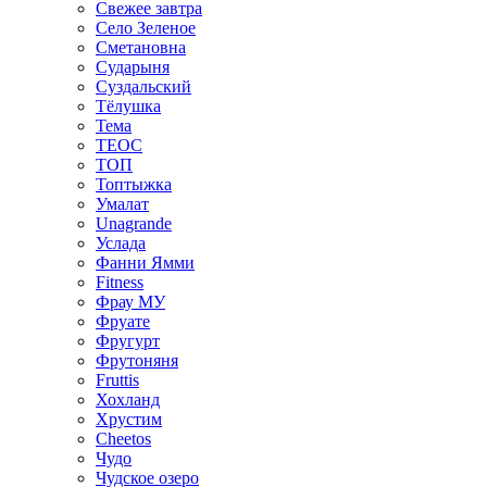
Свежее завтра
Село Зеленое
Сметановна
Сударыня
Суздальский
Тёлушка
Тема
ТЕОС
ТОП
Топтыжка
Умалат
Unagrande
Услада
Фанни Ямми
Fitness
Фрау МУ
Фруате
Фругурт
Фрутоняня
Fruttis
Хохланд
Хрустим
Cheetos
Чудо
Чудское озеро