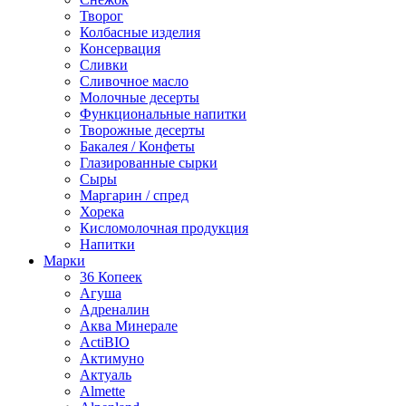
Творог
Колбасные изделия
Консервация
Сливки
Сливочное масло
Молочные десерты
Функциональные напитки
Творожные десерты
Бакалея / Конфеты
Глазированные сырки
Сыры
Маргарин / спред
Хорека
Кисломолочная продукция
Напитки
Марки
36 Копеек
Агуша
Адреналин
Аква Минерале
ActiBIO
Актимуно
Актуаль
Almette