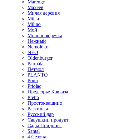
Marengo
Махеев
Милая деревня
Milka
Milino
Мой
Молочная речка
Нежный
Nemoloko
NEO
Oldenburger
Parmalat
Петмол
PLANTO
Pomi
Priolac
Предгорье Кавказа
Pretto
Простоквашино
Растишка
Русский дар
Савушкин продукт
Сады Придонья
Santal
4 Сезона