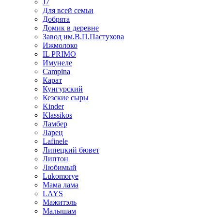
J7
Для всей семьи
Добрята
Домик в деревне
Завод им.В.П.Пастухова
Ижмолоко
IL PRIMO
Имунеле
Campina
Карат
Кунгурский
Кезские сыры
Kinder
Klassikos
Ламбер
Ларец
Lafinele
Липецкий бювет
Липтон
Любимый
Lukomorye
Мама лама
LAYS
Мажитэль
Малышам