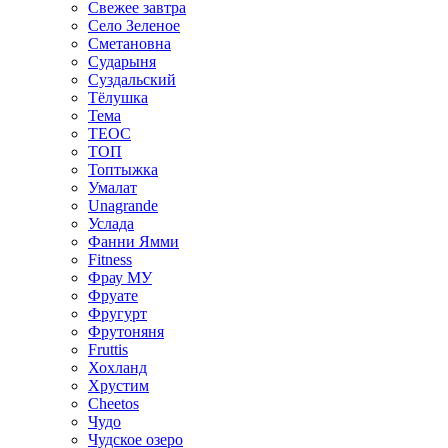
Свежее завтра
Село Зеленое
Сметановна
Сударыня
Суздальский
Тёлушка
Тема
ТЕОС
ТОП
Топтыжка
Умалат
Unagrande
Услада
Фанни Ямми
Fitness
Фрау МУ
Фруате
Фругурт
Фрутоняня
Fruttis
Хохланд
Хрустим
Cheetos
Чудо
Чудское озеро