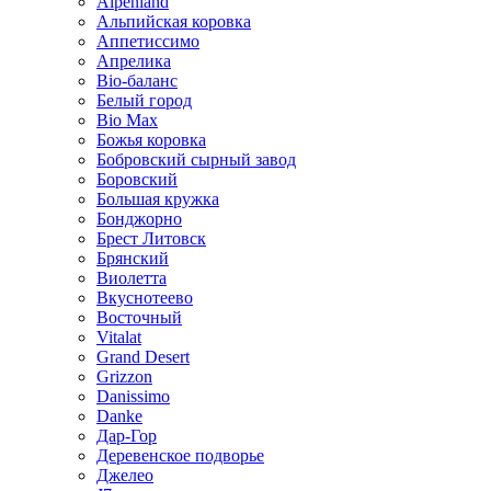
Alpenland
Альпийская коровка
Аппетиссимо
Апрелика
Bio-баланс
Белый город
Bio Max
Божья коровка
Бобровский сырный завод
Боровский
Большая кружка
Бонджорно
Брест Литовск
Брянский
Виолетта
Вкуснотеево
Восточный
Vitalat
Grand Desert
Grizzon
Danissimo
Danke
Дар-Гор
Деревенское подворье
Джелео