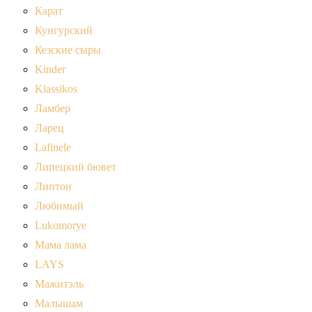
Карат
Кунгурский
Кезские сыры
Kinder
Klassikos
Ламбер
Ларец
Lafinele
Липецкий бювет
Липтон
Любимый
Lukomorye
Мама лама
LAYS
Мажитэль
Малышам