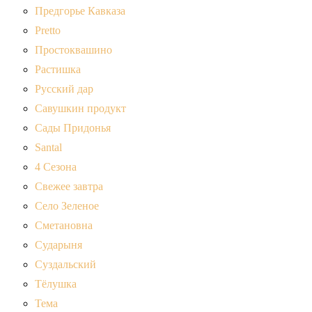
Предгорье Кавказа
Pretto
Простоквашино
Растишка
Русский дар
Савушкин продукт
Сады Придонья
Santal
4 Сезона
Свежее завтра
Село Зеленое
Сметановна
Сударыня
Суздальский
Тёлушка
Тема