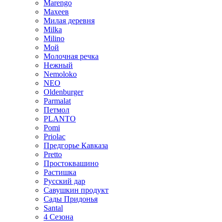
Marengo
Махеев
Милая деревня
Milka
Milino
Мой
Молочная речка
Нежный
Nemoloko
NEO
Oldenburger
Parmalat
Петмол
PLANTO
Pomi
Priolac
Предгорье Кавказа
Pretto
Простоквашино
Растишка
Русский дар
Савушкин продукт
Сады Придонья
Santal
4 Сезона