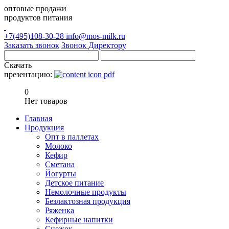
оптовые продажи
продуктов питания
+7(495)108-30-28
info@mos-milk.ru
Заказать звонок
Звонок Директору
Скачать
презентацию:
0
Нет товаров
Главная
Продукция
Опт в паллетах
Молоко
Кефир
Сметана
Йогурты
Детское питание
Немолочные продукты
Безлактозная продукция
Ряженка
Кефирные напитки
Снежок