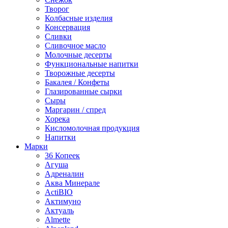
Творог
Колбасные изделия
Консервация
Сливки
Сливочное масло
Молочные десерты
Функциональные напитки
Творожные десерты
Бакалея / Конфеты
Глазированные сырки
Сыры
Маргарин / спред
Хорека
Кисломолочная продукция
Напитки
Марки
36 Копеек
Агуша
Адреналин
Аква Минерале
ActiBIO
Актимуно
Актуаль
Almette