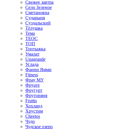
Свежее завтра
Село Зеленое
Сметановна
Сударыня
Суздальский
Тёлушка
Тема
ТЕОС
ТОП
Топтыжка
Умалат
Unagrande
Услада
Фанни Ямми
Fitness
Фрау МУ
Фруате
Фругурт
Фрутоняня
Fruttis
Хохланд
Хрустим
Cheetos
Чудо
Чудское озеро