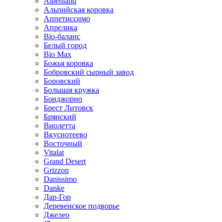
Alpenland
Альпийская коровка
Аппетиссимо
Апрелика
Bio-баланс
Белый город
Bio Max
Божья коровка
Бобровский сырный завод
Боровский
Большая кружка
Бонджорно
Брест Литовск
Брянский
Виолетта
Вкуснотеево
Восточный
Vitalat
Grand Desert
Grizzon
Danissimo
Danke
Дар-Гор
Деревенское подворье
Джелео