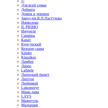
J7
Для всей семьи
Добрята
Домик в деревне
Завод им.В.П.Пастухова
Ижмолоко
IL PRIMO
Имунеле
Campina
Карат
Кунгурский
Кезские сыры
Kinder
Klassikos
Ламбер
Ларец
Lafinele
Липецкий бювет
Липтон
Любимый
Lukomorye
Мама лама
LAYS
Мажитэль
Малышам