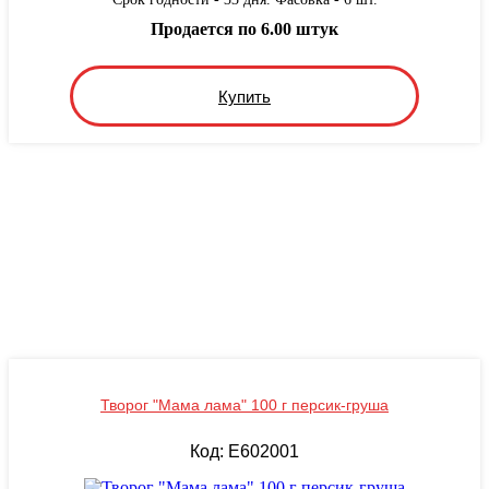
Продается по 6.00 штук
Купить
Творог "Мама лама" 100 г персик-груша
Код: E602001