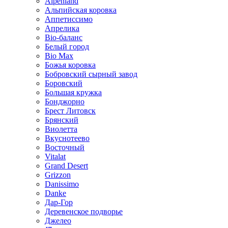
Alpenland
Альпийская коровка
Аппетиссимо
Апрелика
Bio-баланс
Белый город
Bio Max
Божья коровка
Бобровский сырный завод
Боровский
Большая кружка
Бонджорно
Брест Литовск
Брянский
Виолетта
Вкуснотеево
Восточный
Vitalat
Grand Desert
Grizzon
Danissimo
Danke
Дар-Гор
Деревенское подворье
Джелео