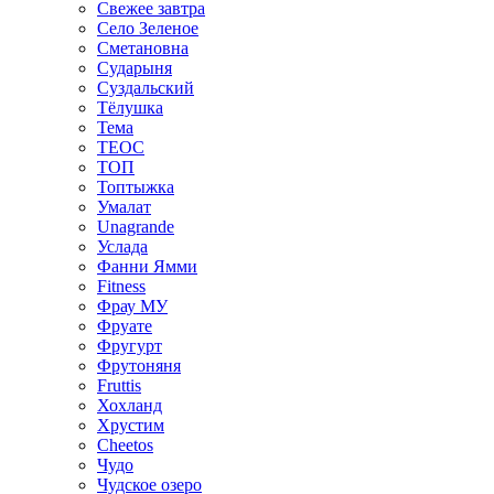
Свежее завтра
Село Зеленое
Сметановна
Сударыня
Суздальский
Тёлушка
Тема
ТЕОС
ТОП
Топтыжка
Умалат
Unagrande
Услада
Фанни Ямми
Fitness
Фрау МУ
Фруате
Фругурт
Фрутоняня
Fruttis
Хохланд
Хрустим
Cheetos
Чудо
Чудское озеро