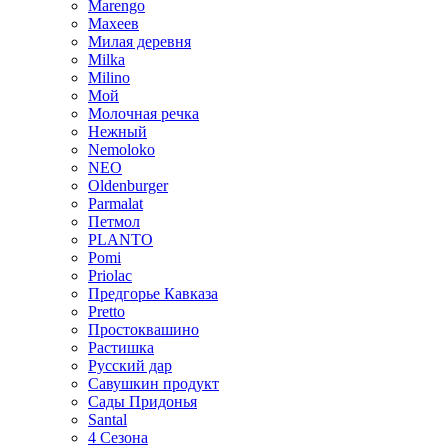
Marengo
Махеев
Милая деревня
Milka
Milino
Мой
Молочная речка
Нежный
Nemoloko
NEO
Oldenburger
Parmalat
Петмол
PLANTO
Pomi
Priolac
Предгорье Кавказа
Pretto
Простоквашино
Растишка
Русский дар
Савушкин продукт
Сады Придонья
Santal
4 Сезона