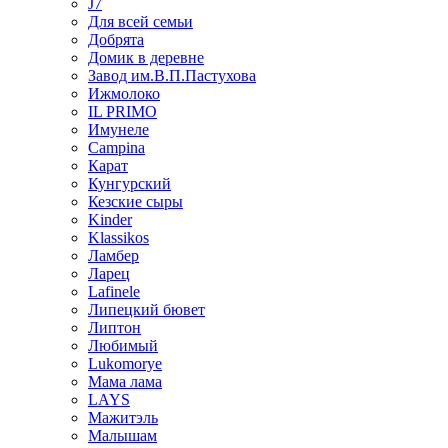
J7
Для всей семьи
Добрята
Домик в деревне
Завод им.В.П.Пастухова
Ижмолоко
IL PRIMO
Имунеле
Campina
Карат
Кунгурский
Кезские сыры
Kinder
Klassikos
Ламбер
Ларец
Lafinele
Липецкий бювет
Липтон
Любимый
Lukomorye
Мама лама
LAYS
Мажитэль
Малышам