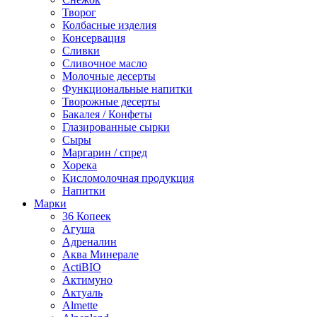
Творог
Колбасные изделия
Консервация
Сливки
Сливочное масло
Молочные десерты
Функциональные напитки
Творожные десерты
Бакалея / Конфеты
Глазированные сырки
Сыры
Маргарин / спред
Хорека
Кисломолочная продукция
Напитки
Марки
36 Копеек
Агуша
Адреналин
Аква Минерале
ActiBIO
Актимуно
Актуаль
Almette