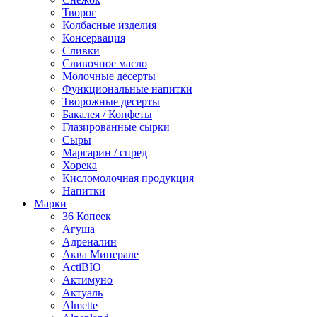
Творог
Колбасные изделия
Консервация
Сливки
Сливочное масло
Молочные десерты
Функциональные напитки
Творожные десерты
Бакалея / Конфеты
Глазированные сырки
Сыры
Маргарин / спред
Хорека
Кисломолочная продукция
Напитки
Марки
36 Копеек
Агуша
Адреналин
Аква Минерале
ActiBIO
Актимуно
Актуаль
Almette