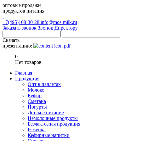
оптовые продажи
продуктов питания
+7(495)108-30-28
info@mos-milk.ru
Заказать звонок
Звонок Директору
Скачать
презентацию:
0
Нет товаров
Главная
Продукция
Опт в паллетах
Молоко
Кефир
Сметана
Йогурты
Детское питание
Немолочные продукты
Безлактозная продукция
Ряженка
Кефирные напитки
Снежок