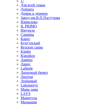
J7
Для всей семьи
Добрята
Домик в деревне
Завод им.В.П.Пастухова
Ижмолоко
IL PRIMO
Имунеле
Campina
Карат
Кунгурский
Кезские сыры
Kinder
Klassikos
Ламбер
Ларец
Lafinele
Липецкий бювет
Липтон
Любимый
Lukomorye
Мама лама
LAYS
Мажитэль
Малышам