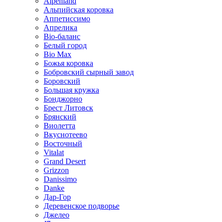
Alpenland
Альпийская коровка
Аппетиссимо
Апрелика
Bio-баланс
Белый город
Bio Max
Божья коровка
Бобровский сырный завод
Боровский
Большая кружка
Бонджорно
Брест Литовск
Брянский
Виолетта
Вкуснотеево
Восточный
Vitalat
Grand Desert
Grizzon
Danissimo
Danke
Дар-Гор
Деревенское подворье
Джелео