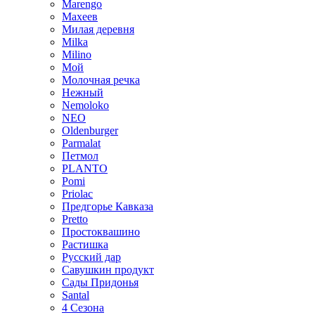
Marengo
Махеев
Милая деревня
Milka
Milino
Мой
Молочная речка
Нежный
Nemoloko
NEO
Oldenburger
Parmalat
Петмол
PLANTO
Pomi
Priolac
Предгорье Кавказа
Pretto
Простоквашино
Растишка
Русский дар
Савушкин продукт
Сады Придонья
Santal
4 Сезона