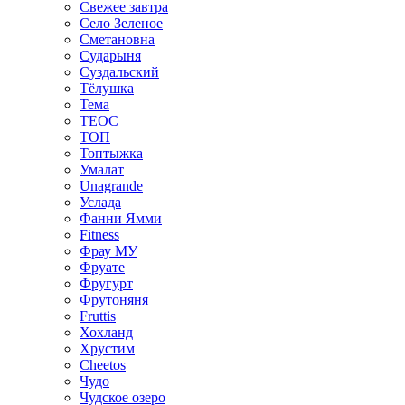
Свежее завтра
Село Зеленое
Сметановна
Сударыня
Суздальский
Тёлушка
Тема
ТЕОС
ТОП
Топтыжка
Умалат
Unagrande
Услада
Фанни Ямми
Fitness
Фрау МУ
Фруате
Фругурт
Фрутоняня
Fruttis
Хохланд
Хрустим
Cheetos
Чудо
Чудское озеро