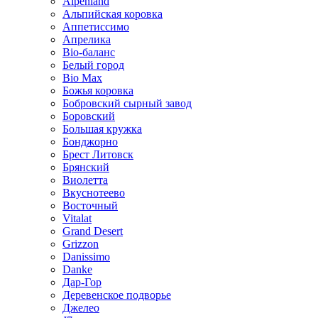
Alpenland
Альпийская коровка
Аппетиссимо
Апрелика
Bio-баланс
Белый город
Bio Max
Божья коровка
Бобровский сырный завод
Боровский
Большая кружка
Бонджорно
Брест Литовск
Брянский
Виолетта
Вкуснотеево
Восточный
Vitalat
Grand Desert
Grizzon
Danissimo
Danke
Дар-Гор
Деревенское подворье
Джелео