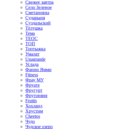
Свежее завтра
Село Зеленое
Сметановна
Сударыня
Суздальский
Тёлушка
Тема
ТЕОС
ТОП
Топтыжка
Умалат
Unagrande
Услада
Фанни Ямми
Fitness
Фрау МУ
Фруате
Фругурт
Фрутоняня
Fruttis
Хохланд
Хрустим
Cheetos
Чудо
Чудское озеро