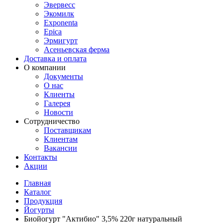
Эвервесс
Экомилк
Exponenta
Epica
Эрмигурт
Асеньевская ферма
Доставка и оплата
О компании
Документы
О нас
Клиенты
Галерея
Новости
Сотрудничество
Поставщикам
Клиентам
Вакансии
Контакты
Акции
Главная
Каталог
Продукция
Йогурты
Биойогурт "Актибио" 3,5% 220г натуральный