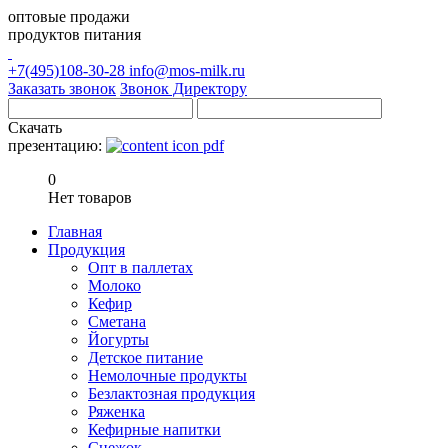
оптовые продажи
продуктов питания
+7(495)108-30-28
info@mos-milk.ru
Заказать звонок
Звонок Директору
Скачать
презентацию:
0
Нет товаров
Главная
Продукция
Опт в паллетах
Молоко
Кефир
Сметана
Йогурты
Детское питание
Немолочные продукты
Безлактозная продукция
Ряженка
Кефирные напитки
Снежок