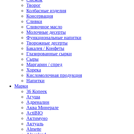
Творог
Колбасные изделия
Консервация
Сливки
Сливочное масло
Молочные десерты
Функциональные напитки
Творожные десерты
Бакалея / Конфеты
Глазированные сырки
Сыры
Маргарин / спред
Хорека
Кисломолочная продукция
Напитки
Марки
36 Копеек
Агуша
Адреналин
Аква Минерале
ActiBIO
Актимуно
Актуаль
Almette