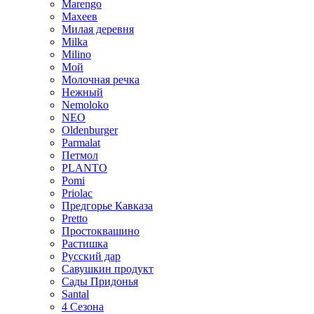
Marengo
Махеев
Милая деревня
Milka
Milino
Мой
Молочная речка
Нежный
Nemoloko
NEO
Oldenburger
Parmalat
Петмол
PLANTO
Pomi
Priolac
Предгорье Кавказа
Pretto
Простоквашино
Растишка
Русский дар
Савушкин продукт
Сады Придонья
Santal
4 Сезона