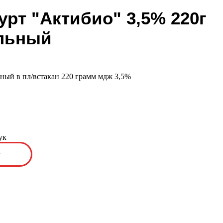
урт "Актибио" 3,5% 220г
льный
ный в пл/встакан 220 грамм мдж 3,5%
ук