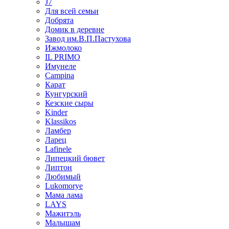
J7
Для всей семьи
Добрята
Домик в деревне
Завод им.В.П.Пастухова
Ижмолоко
IL PRIMO
Имунеле
Campina
Карат
Кунгурский
Кезские сыры
Kinder
Klassikos
Ламбер
Ларец
Lafinele
Липецкий бювет
Липтон
Любимый
Lukomorye
Мама лама
LAYS
Мажитэль
Малышам