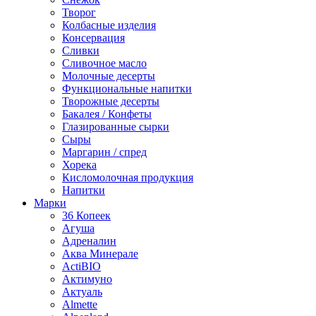
Творог
Колбасные изделия
Консервация
Сливки
Сливочное масло
Молочные десерты
Функциональные напитки
Творожные десерты
Бакалея / Конфеты
Глазированные сырки
Сыры
Маргарин / спред
Хорека
Кисломолочная продукция
Напитки
Марки
36 Копеек
Агуша
Адреналин
Аква Минерале
ActiBIO
Актимуно
Актуаль
Almette