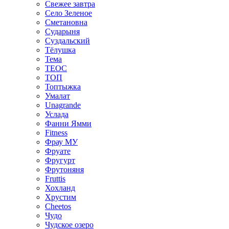
Свежее завтра
Село Зеленое
Сметановна
Сударыня
Суздальский
Тёлушка
Тема
ТЕОС
ТОП
Топтыжка
Умалат
Unagrande
Услада
Фанни Ямми
Fitness
Фрау МУ
Фруате
Фругурт
Фрутоняня
Fruttis
Хохланд
Хрустим
Cheetos
Чудо
Чудское озеро