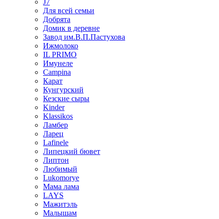
J7
Для всей семьи
Добрята
Домик в деревне
Завод им.В.П.Пастухова
Ижмолоко
IL PRIMO
Имунеле
Campina
Карат
Кунгурский
Кезские сыры
Kinder
Klassikos
Ламбер
Ларец
Lafinele
Липецкий бювет
Липтон
Любимый
Lukomorye
Мама лама
LAYS
Мажитэль
Малышам