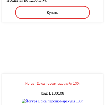
Продается по 12.00 штук
Купить
Йогурт Epica персик-маракуйя 130г
Код: E130108