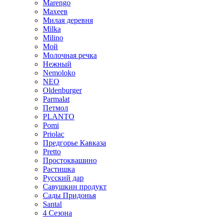
Marengo
Махеев
Милая деревня
Milka
Milino
Мой
Молочная речка
Нежный
Nemoloko
NEO
Oldenburger
Parmalat
Петмол
PLANTO
Pomi
Priolac
Предгорье Кавказа
Pretto
Простоквашино
Растишка
Русский дар
Савушкин продукт
Сады Придонья
Santal
4 Сезона