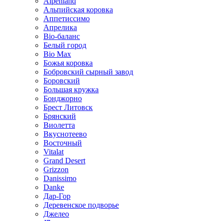
Alpenland
Альпийская коровка
Аппетиссимо
Апрелика
Bio-баланс
Белый город
Bio Max
Божья коровка
Бобровский сырный завод
Боровский
Большая кружка
Бонджорно
Брест Литовск
Брянский
Виолетта
Вкуснотеево
Восточный
Vitalat
Grand Desert
Grizzon
Danissimo
Danke
Дар-Гор
Деревенское подворье
Джелео