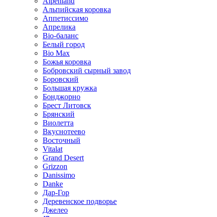
Alpenland
Альпийская коровка
Аппетиссимо
Апрелика
Bio-баланс
Белый город
Bio Max
Божья коровка
Бобровский сырный завод
Боровский
Большая кружка
Бонджорно
Брест Литовск
Брянский
Виолетта
Вкуснотеево
Восточный
Vitalat
Grand Desert
Grizzon
Danissimo
Danke
Дар-Гор
Деревенское подворье
Джелео