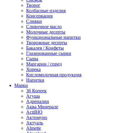
Творог
Колбасные изделия
Консервация
Сливки
Сливочное масло
Молочные десерты
Функциональные напитки
Творожные десерты
Бакалея / Конфеты
Глазированные сырки
Сыры
Маргарин / спред
Хорека
Кисломолочная продукция
Напитки
Марки
36 Копеек
Агуша
Адреналин
Аква Минерале
ActiBIO
Актимуно
Актуаль
Almette