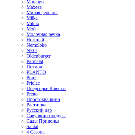
Marengo
Махеев
Милая деревня
Milka
Milino
Мой
Молочная речка
Нежный
Nemoloko
NEO
Oldenburger
Parmalat
Петмол
PLANTO
Pomi
Priolac
Предгорье Кавказа
Pretto
Простоквашино
Растишка
Русский дар
Савушкин продукт
Сады Придонья
Santal
4 Сезона