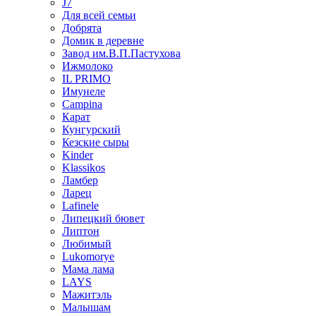
J7
Для всей семьи
Добрята
Домик в деревне
Завод им.В.П.Пастухова
Ижмолоко
IL PRIMO
Имунеле
Campina
Карат
Кунгурский
Кезские сыры
Kinder
Klassikos
Ламбер
Ларец
Lafinele
Липецкий бювет
Липтон
Любимый
Lukomorye
Мама лама
LAYS
Мажитэль
Малышам