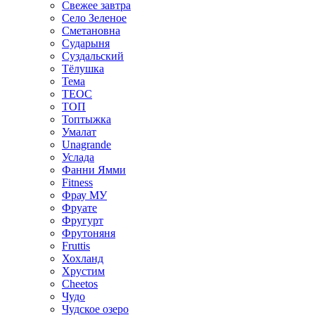
Свежее завтра
Село Зеленое
Сметановна
Сударыня
Суздальский
Тёлушка
Тема
ТЕОС
ТОП
Топтыжка
Умалат
Unagrande
Услада
Фанни Ямми
Fitness
Фрау МУ
Фруате
Фругурт
Фрутоняня
Fruttis
Хохланд
Хрустим
Cheetos
Чудо
Чудское озеро