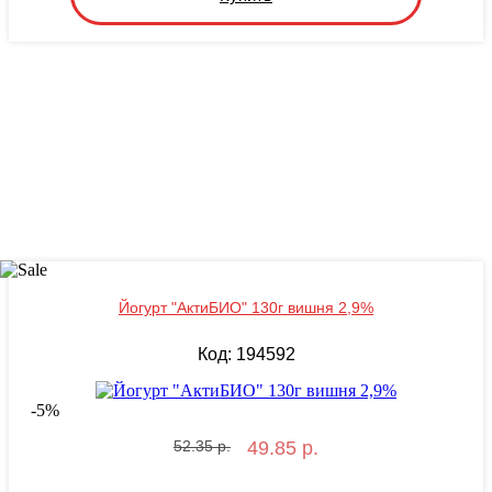
Йогурт "АктиБИО" 130г вишня 2,9%
Код: 194592
-
5
%
52.35 р.
49.85 р.