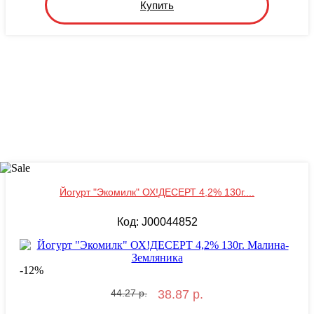
Купить
Йогурт "Экомилк" ОХ!ДЕСЕРТ 4,2% 130г....
Код: J00044852
-
12
%
44.27 р.
38.87 р.