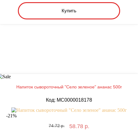
Купить
Напиток сывороточный "Село зеленое" ананас 500г
Код: MС0000018178
-
21
%
74.72 р.
58.78 р.