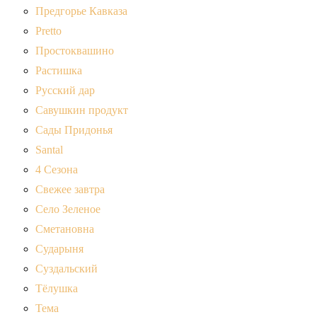
Предгорье Кавказа
Pretto
Простоквашино
Растишка
Русский дар
Савушкин продукт
Сады Придонья
Santal
4 Сезона
Свежее завтра
Село Зеленое
Сметановна
Сударыня
Суздальский
Тёлушка
Тема