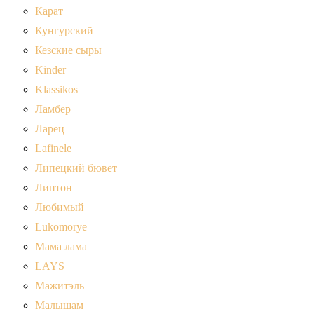
Карат
Кунгурский
Кезские сыры
Kinder
Klassikos
Ламбер
Ларец
Lafinele
Липецкий бювет
Липтон
Любимый
Lukomorye
Мама лама
LAYS
Мажитэль
Малышам