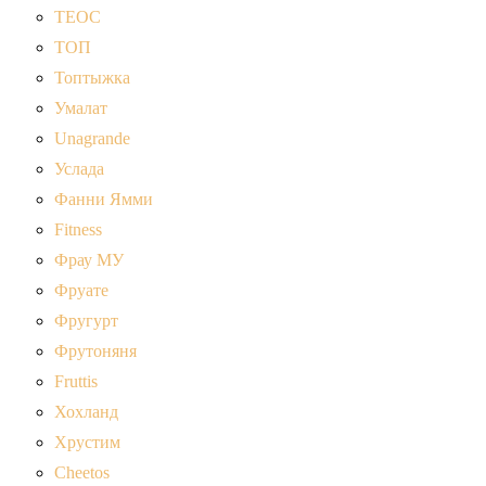
ТЕОС
ТОП
Топтыжка
Умалат
Unagrande
Услада
Фанни Ямми
Fitness
Фрау МУ
Фруате
Фругурт
Фрутоняня
Fruttis
Хохланд
Хрустим
Cheetos