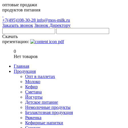
оптовые продажи
продуктов питания
+7(495)108-30-28
info@mos-milk.ru
Заказать звонок
Звонок Директору
Скачать
презентацию:
0
Нет товаров
Главная
Продукция
Опт в паллетах
Молоко
Кефир
Сметана
Йогурты
Детское питание
Немолочные продукты
Безлактозная продукция
Ряженка
Кефирные напитки
Снежок