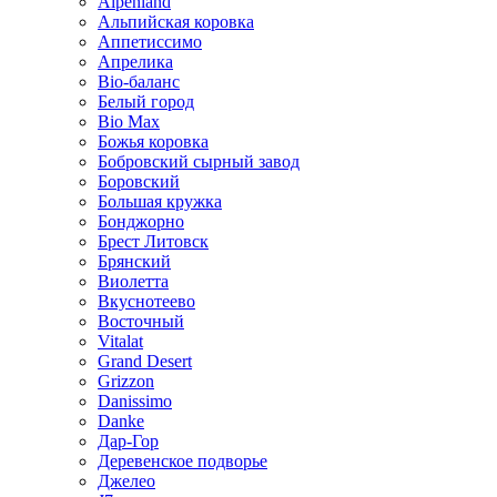
Alpenland
Альпийская коровка
Аппетиссимо
Апрелика
Bio-баланс
Белый город
Bio Max
Божья коровка
Бобровский сырный завод
Боровский
Большая кружка
Бонджорно
Брест Литовск
Брянский
Виолетта
Вкуснотеево
Восточный
Vitalat
Grand Desert
Grizzon
Danissimo
Danke
Дар-Гор
Деревенское подворье
Джелео