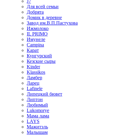
J7
Для всей семьи
Добрята
Домик в деревне
Завод им.В.П.Пастухова
Ижмолоко
IL PRIMO
Имунеле
Campina
Карат
Кунгурский
Кезские сыры
Kinder
Klassikos
Ламбер
Ларец
Lafinele
Липецкий бювет
Липтон
Любимый
Lukomorye
Мама лама
LAYS
Мажитэль
Малышам