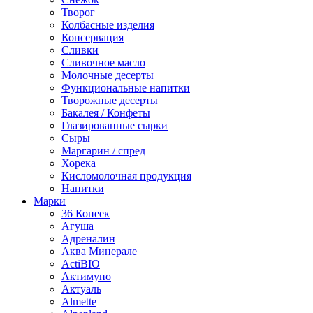
Творог
Колбасные изделия
Консервация
Сливки
Сливочное масло
Молочные десерты
Функциональные напитки
Творожные десерты
Бакалея / Конфеты
Глазированные сырки
Сыры
Маргарин / спред
Хорека
Кисломолочная продукция
Напитки
Марки
36 Копеек
Агуша
Адреналин
Аква Минерале
ActiBIO
Актимуно
Актуаль
Almette