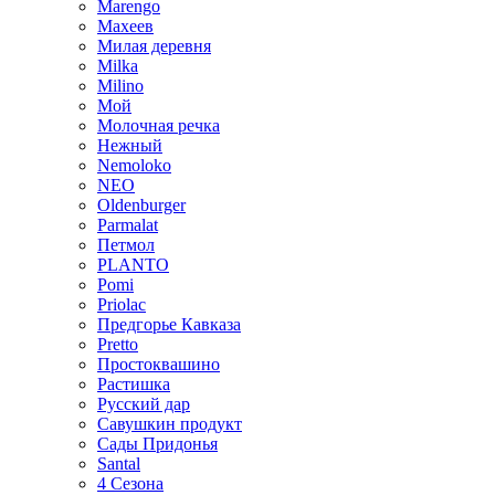
Marengo
Махеев
Милая деревня
Milka
Milino
Мой
Молочная речка
Нежный
Nemoloko
NEO
Oldenburger
Parmalat
Петмол
PLANTO
Pomi
Priolac
Предгорье Кавказа
Pretto
Простоквашино
Растишка
Русский дар
Савушкин продукт
Сады Придонья
Santal
4 Сезона