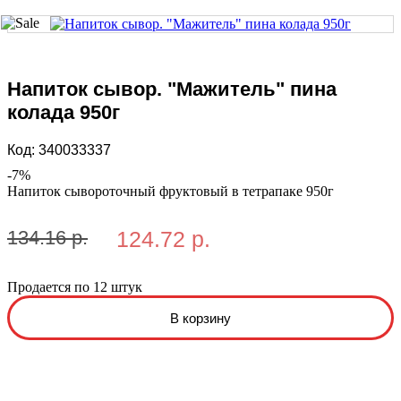
Напиток сывор. "Мажитель" пина
колада 950г
Код:
340033337
-
7
%
Напиток сывороточный фруктовый в тетрапаке 950г
134.16 р.
124.72 р.
Продается по 12 штук