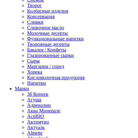
Творог
Колбасные изделия
Консервация
Сливки
Сливочное масло
Молочные десерты
Функциональные напитки
Творожные десерты
Бакалея / Конфеты
Глазированные сырки
Сыры
Маргарин / спред
Хорека
Кисломолочная продукция
Напитки
Марки
36 Копеек
Агуша
Адреналин
Аква Минерале
ActiBIO
Актимуно
Актуаль
Almette