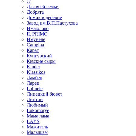
J7
Для всей семьи
Добрята
Домик в деревне
Завод им.В.П.Пастухова
Ижмолоко
IL PRIMO
Имунеле
Campina
Карат
Кунгурский
Кезские сыры
Kinder
Klassikos
Ламбер
Ларец
Lafinele
Липецкий бювет
Липтон
Любимый
Lukomorye
Мама лама
LAYS
Мажитэль
Малышам