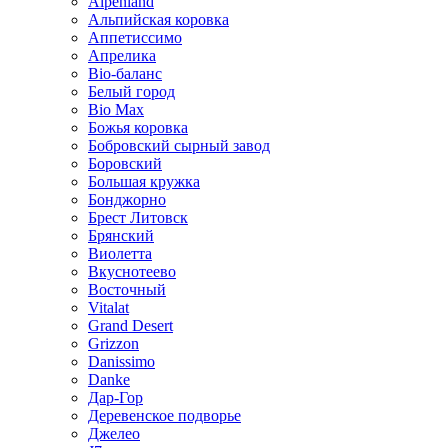
Alpenland
Альпийская коровка
Аппетиссимо
Апрелика
Bio-баланс
Белый город
Bio Max
Божья коровка
Бобровский сырный завод
Боровский
Большая кружка
Бонджорно
Брест Литовск
Брянский
Виолетта
Вкуснотеево
Восточный
Vitalat
Grand Desert
Grizzon
Danissimo
Danke
Дар-Гор
Деревенское подворье
Джелео