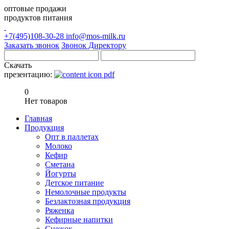
оптовые продажи
продуктов питания
+7(495)108-30-28
info@mos-milk.ru
Заказать звонок
Звонок Директору
Скачать
презентацию:
0
Нет товаров
Главная
Продукция
Опт в паллетах
Молоко
Кефир
Сметана
Йогурты
Детское питание
Немолочные продукты
Безлактозная продукция
Ряженка
Кефирные напитки
Снежок