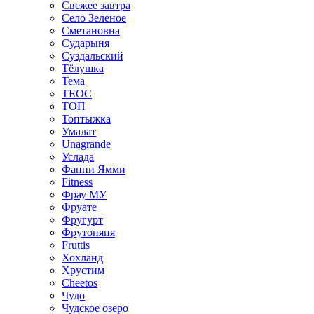
Свежее завтра
Село Зеленое
Сметановна
Сударыня
Суздальский
Тёлушка
Тема
ТЕОС
ТОП
Топтыжка
Умалат
Unagrande
Услада
Фанни Ямми
Fitness
Фрау МУ
Фруате
Фругурт
Фрутоняня
Fruttis
Хохланд
Хрустим
Cheetos
Чудо
Чудское озеро