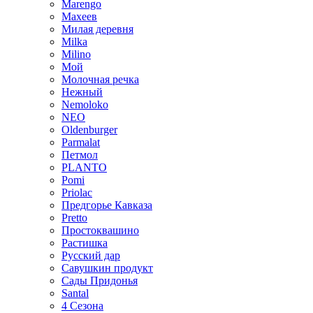
Marengo
Махеев
Милая деревня
Milka
Milino
Мой
Молочная речка
Нежный
Nemoloko
NEO
Oldenburger
Parmalat
Петмол
PLANTO
Pomi
Priolac
Предгорье Кавказа
Pretto
Простоквашино
Растишка
Русский дар
Савушкин продукт
Сады Придонья
Santal
4 Сезона